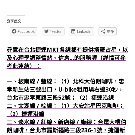
分享此文：
Facebook
Twitter
LinkedIn
更多
尋意在台北捷運MRT各線都有提供塔羅占星，以
及心理學調整情緒、信念...的服務喔（詳情可參
考此連結）：
一、板南線 / 藍線：（1）北科大伯朗咖啡，忠
孝新生站三號出口，U-bike租用場右邊30秒，
台北市忠孝東路三段52號；（2）捷運沿線
二、文湖線 / 棕線：（1）大安站星巴克咖啡；
（2）捷運沿線
三、淡水線 / 紅線、新店線 / 綠線：台電大樓伯
朗咖啡，台北市羅斯福路三段236-1號，捷運新