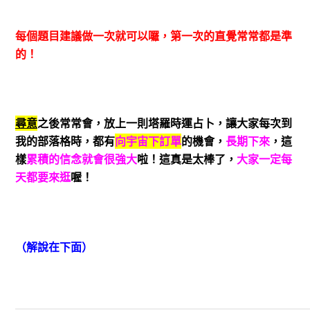
每個題目建議做一次就可以囉，第一次的直覺常常都是準
的！
尋意
之後常常會，放上一則塔羅時運占卜，讓大家每次到
我的部落格時，都有
向宇宙下訂單
的機會，
長期下來
，這
樣
累積的信念就會很強大
啦！這真是太棒了，
大家一定每
天都要來逛
喔！
（解說在下面）