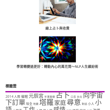
線上占卜與收費
學習轉變過更好：轉動內心的萬花筒～NLP人生繽紛術
標籤雲
占卜
向宇宙
元辰宮
2014
催眠
人際
半澤直樹
口舌
台北
塔羅
尋意
下訂單
小
家庭
味全
小人
地震
對話
語
工作
感情