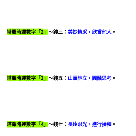
2
塔羅時運數字「
」
～錢三：
美妙精采，欣賞他人
。
3
塔羅時運數字「
」
～錢五：
山頭林立，圓融思考
。
4
塔羅時運數字「
」
～錢七：
長遠眼光，進行播種
。