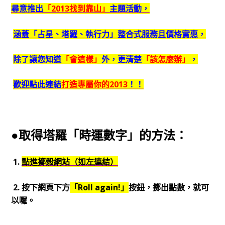
尋意推出
「2013找到靠山」
主題活動，
涵蓋「占星、塔羅、執行力」整合式服務且價格實惠，
除了讓您知道
「會這樣」
外，更清楚
「該怎麼辦」
，
歡迎點此連結
打造專屬你的2013
！！
●取得塔羅「時運數字」的方法：
1.
點進擲骰網站（如左連結）
2. 按下網頁下方
「Roll again!」
按鈕，擲出點數，就可
以囉。