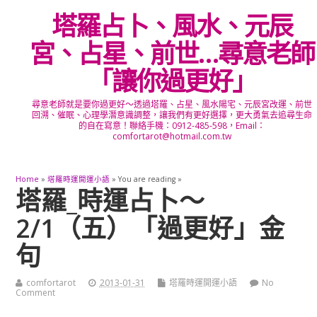
塔羅占卜、風水、元辰
宮、占星、前世…尋意老師
「讓你過更好」
尋意老師就是要你過更好～透過塔羅、占星、風水陽宅、元辰宮改運、前世
回溯、催眠、心理學潛意識調整，讓我們有更好選擇，更大勇氣去追尋生命
的自在寫意！聯絡手機：0912-485-598，Email：
comfortarot@hotmail.com.tw
Home
»
塔羅時運開運小語
» You are reading »
塔羅_時運占卜～
2/1（五）「過更好」金
句
comfortarot
2013-01-31
塔羅時運開運小語
No
Comment