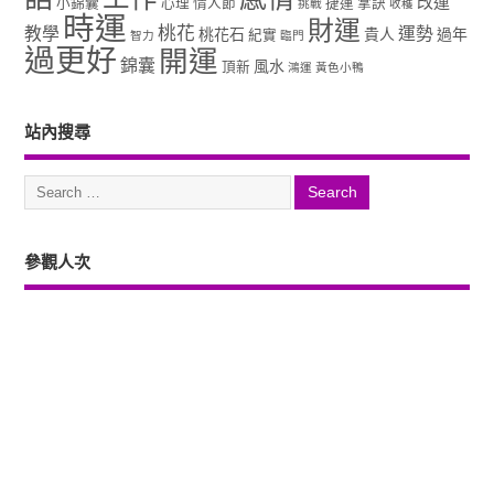
改運
小錦囊
心理
情人節
捷運
掌訣
挑戰
收穫
時運
財運
桃花
教學
運勢
桃花石
貴人
過年
紀實
智力
臨門
過更好
開運
錦囊
風水
頂新
鴻運
黃色小鴨
站內搜尋
參觀人次
Copyright ©2026. 塔羅占卜、風水、元辰宮、占星、前世...尋意老師「讓你
過更好」