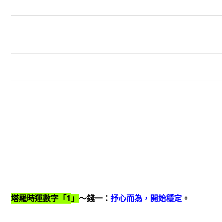
1
塔羅時運數字「
」
～錢一：
抒心而為，開始穩定
。