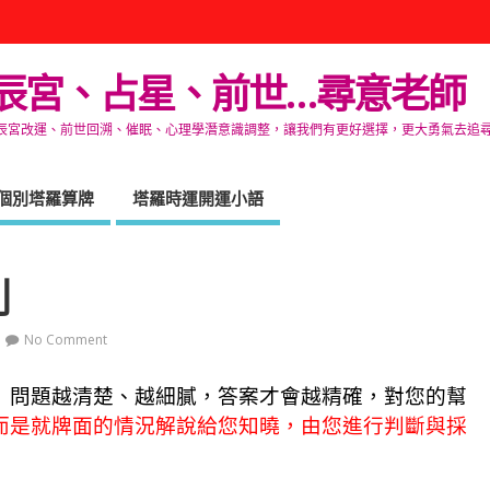
辰宮、占星、前世…尋意老師
改運、前世回溯、催眠、心理學潛意識調整，讓我們有更好選擇，更大勇氣去追尋生命的自在
個別塔羅算牌
塔羅時運開運小語
則
No Comment
」
問題越清楚、越細膩，答案才會越精確，對您的幫
而是就牌面的情況解說給您知曉，由您進行判斷與採