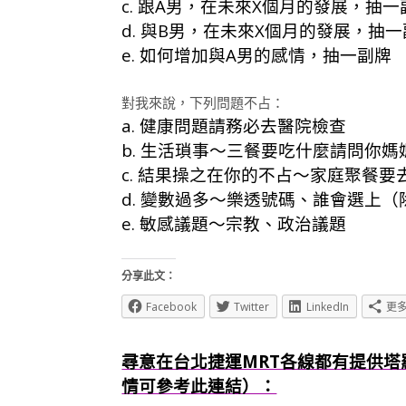
c. 跟A男，在未來X個月的發展，抽一
d. 與B男，在未來X個月的發展，抽
e. 如何增加與A男的感情，抽一副牌
對我來說，下列問題不占：
a. 健康問題請務必去醫院檢查
b. 生活瑣事～三餐要吃什麼請問你媽
c. 結果操之在你的不占～家庭聚餐
d. 變數過多～樂透號碼、誰會選上
e. 敏感議題～宗教、政治議題
分享此文：
Facebook
Twitter
LinkedIn
更
尋意在台北捷運MRT各線都有提供塔
情可參考此連結）：