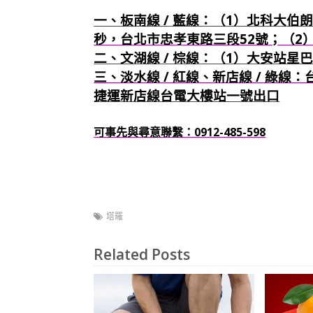
一、板南線 / 藍線：（1）北科大伯朗
秒，台北市忠孝東路三段52號；（2
二、文湖線 / 棕線：（1）大安站星
三、淡水線 / 紅線、新店線 / 綠線
捷運新店線台電大樓站一號出口
可事先與尋意聯繫：0912-485-598
塔羅
Related Posts