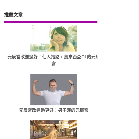
推薦文章
元辰宮改運過好：仙人指路，馬來西亞OL的元辰
宮
元辰宮改運過更好：男子漢的元辰宮