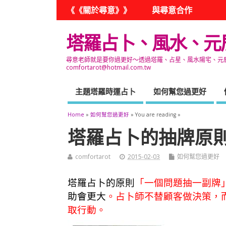
《《關於尋意》》
與尋意合作
塔羅占卜、風水、元
尋意老師就是要你過更好～透過塔羅、占星、風水陽宅、元辰宮
comfortarot@hotmail.com.tw
主題塔羅時運占卜
如何幫您過更好
Home
»
如何幫您過更好
» You are reading »
塔羅占卜的抽牌原
comfortarot
2015-02-03
如何幫您過更好
塔羅占卜的原則
「一個問題抽一副牌
助會更大
。
占卜師不替顧客做決策，
取行動。