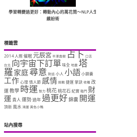
學習轉變過更好：轉動內心的萬花筒～NLP人生
繽紛術
標籤雲
占卜
元辰宮
2014
催眠
人際
半澤直樹
口舌
塔
向宇宙下訂單
味全
台北
地震
羅
尋意
小語
家庭
小人
小錦囊
對話
工作
感情
改
心理
情人節
捷運
掌訣
挑戰
收穫
時運
財
桃花
教學
運
桃花石
紀實
智力
臨門
過更好
開運
運
運勢
錦囊
貴人
過年
風水
頂新
鴻運
黃色小鴨
站內搜尋