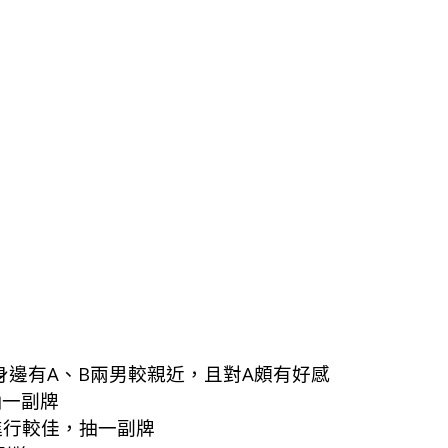
邊有A、B兩男較親近，且對A頗有好感
抽一副牌
進行較佳，抽一副牌