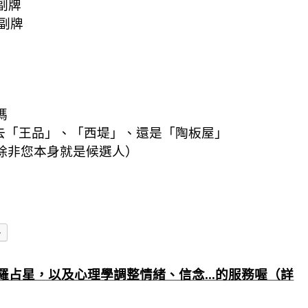
副牌
一副牌
媽
要去「王品」、「西堤」、還是「陶板屋」
（除非您本身就是候選人）
多
羅占星，以及心理學調整情緒、信念...的服務喔（詳