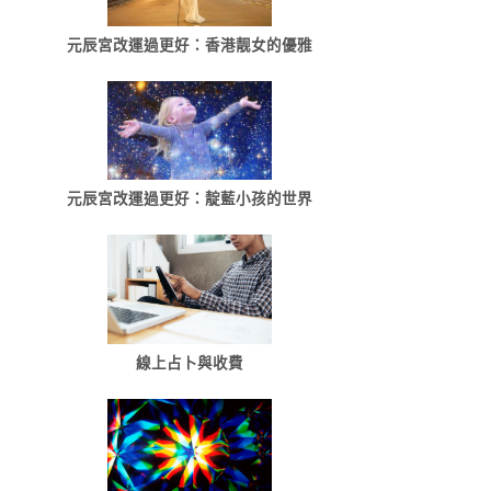
元辰宮改運過更好：香港靓女的優雅
元辰宮改運過更好：靛藍小孩的世界
線上占卜與收費