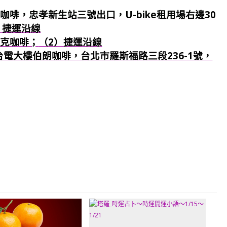
咖啡，忠孝新生站三號出口，U-bike租用場右邊30
）捷運沿線
巴克咖啡；
（2）捷運沿線
：台電大樓伯朗咖啡，台北市羅斯福路三段236-1號，