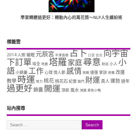
學習轉變過更好：轉動內心的萬花筒～NLP人生繽紛術
標籤雲
占卜
向宇宙
元辰宮
2014
催眠
人際
半澤直樹
口舌
台北
塔羅
尋意
下訂單
小
家庭
味全
小人
地震
對話
語
工作
感情
改運
小錦囊
心理
情人節
捷運
掌訣
挑戰
收穫
時運
財運
桃花
教學
運勢
桃花石
貴人
過年
紀實
智力
臨門
過更好
開運
錦囊
風水
頂新
鴻運
黃色小鴨
站內搜尋