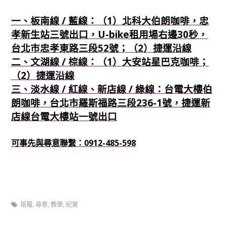
一、板南線 / 藍線：（1）北科大伯朗咖啡，忠
孝新生站三號出口，U-bike租用場右邊30秒，
台北市忠孝東路三段52號；（2）捷運沿線
二、文湖線 / 棕線：（1）大安站星巴克咖啡；
（2）捷運沿線
三、淡水線 / 紅線、新店線 / 綠線：台電大樓伯
朗咖啡，台北市羅斯福路三段236-1號，捷運新
店線台電大樓站一號出口
可事先與尋意聯繫：0912-485-598
塔羅
,
尋意
,
教學
,
紀實