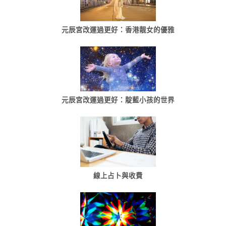
元辰宮改運過更好：香港靓女的優雅
元辰宮改運過更好：靛藍小孩的世界
線上占卜與收費