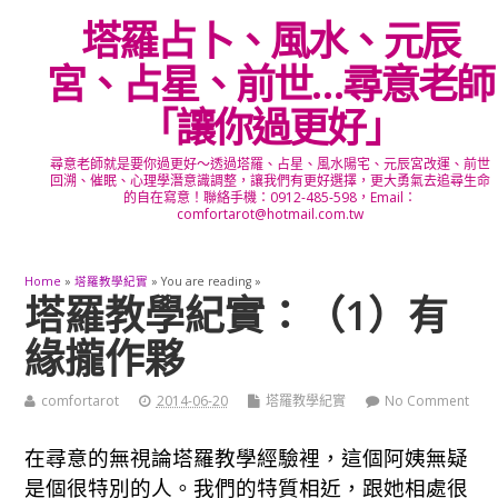
塔羅占卜、風水、元辰
宮、占星、前世…尋意老師
「讓你過更好」
尋意老師就是要你過更好～透過塔羅、占星、風水陽宅、元辰宮改運、前世
回溯、催眠、心理學潛意識調整，讓我們有更好選擇，更大勇氣去追尋生命
的自在寫意！聯絡手機：0912-485-598，Email：
comfortarot@hotmail.com.tw
Home
»
塔羅教學紀實
» You are reading »
塔羅教學紀實：（1）有
緣攏作夥
comfortarot
2014-06-20
塔羅教學紀實
No Comment
在尋意的無視論塔羅教學經驗裡，這個阿姨無疑
是個很特別的人。我們的特質相近，跟她相處很