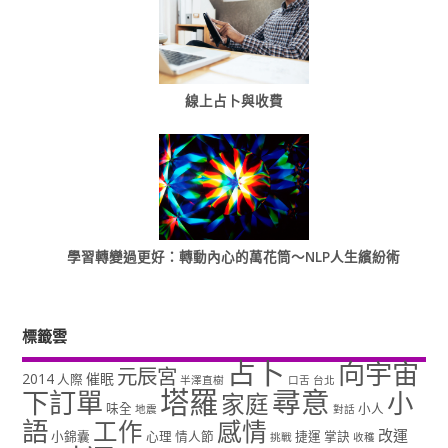
線上占卜與收費
學習轉變過更好：轉動內心的萬花筒～NLP人生繽紛術
標籤雲
占卜
向宇宙
元辰宮
2014
催眠
人際
半澤直樹
口舌
台北
塔羅
尋意
下訂單
小
家庭
味全
小人
地震
對話
語
工作
感情
改運
小錦囊
心理
情人節
捷運
掌訣
挑戰
收穫