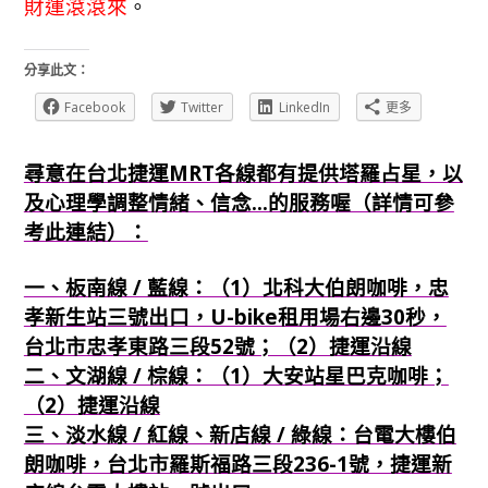
財運滾滾來
。
分享此文：
Facebook
Twitter
LinkedIn
更多
尋意在台北捷運MRT各線都有提供塔羅占星，以
及心理學調整情緒、信念...的服務喔（詳情可參
考此連結）：
一、板南線 / 藍線：（1）北科大伯朗咖啡，忠
孝新生站三號出口，U-bike租用場右邊30秒，
台北市忠孝東路三段52號；（2）捷運沿線
二、文湖線 / 棕線：（1）大安站星巴克咖啡；
（2）捷運沿線
三、淡水線 / 紅線、新店線 / 綠線：台電大樓伯
朗咖啡，台北市羅斯福路三段236-1號，捷運新