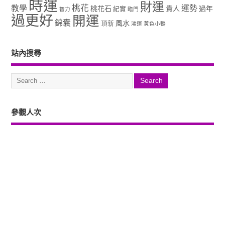
時運
財運
桃花
教學
運勢
桃花石
貴人
過年
紀實
智力
臨門
過更好
開運
錦囊
風水
頂新
鴻運
黃色小鴨
站內搜尋
參觀人次
Copyright ©2026. 塔羅占卜、風水、元辰宮、占星、前世...尋意老師「讓你
過更好」