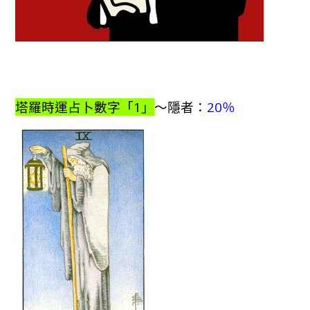
塔羅時運占卜數字「1」
～隱者：
20％