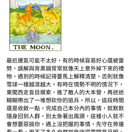
最近運氣可能不太好，有的時候容易好心還被雷
劈，誤解與背黑鍋常常就像天上意外掉下來的禮
物，遇到的時候記得要馬上解釋清楚，否則就像
雪球一樣越滾越大。有時在情勢不明的情況下，
東闖西走盲目摸索，進了敵人的大本營，再迷迷
糊糊帶出了一堆想砍你的追兵。所以，這段時間
還是收斂一點，完成自己本分內的事情，就默默
隱身回到人群，別太急著出風頭，這樣小人就不
會想要惡搞你。遇上沒把握的事情，先守在旁邊
看一看，用不了多久自然就能守得雲開見月明。