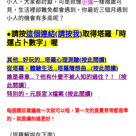
小人，大家都討厭，可是就像
小強
一樣隨處可
見，生活裡卻難免都會遇到，你最近三個月遇到
小人的機會有多高呢？
●請按
這個
連結(請按我)
取得塔羅「時
運占卜數字」喔
其他…好玩的…塔羅心理測驗(按此閱讀)
從塔羅，體驗生活…塔羅隨想曲…(按此閱讀)
誰是尋意…？他有什麼不被人知的過往？！（按
此閱讀）
特別的，元辰宮 X檔案 (按此閱讀)
每個題目建議做一次就可以啦，第一次的直覺常常都是準
的，就是讓你過更好！
（塔羅解說在下面）