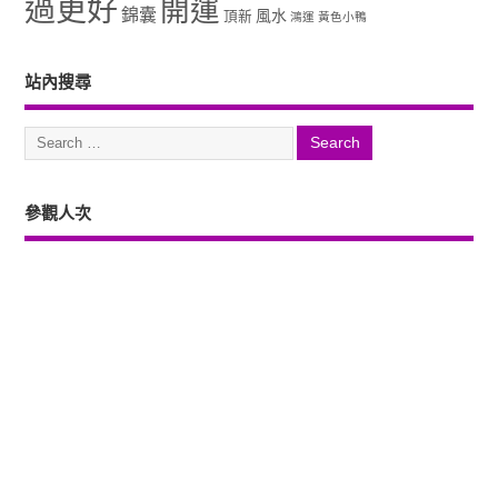
過更好
開運
錦囊
風水
頂新
鴻運
黃色小鴨
站內搜尋
參觀人次
Copyright ©2026. 塔羅占卜、風水、元辰宮、占星、前世...尋意老師「讓你
過更好」