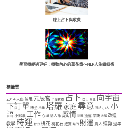
線上占卜與收費
學習轉變過更好：轉動內心的萬花筒～NLP人生繽紛術
標籤雲
占卜
向宇宙
元辰宮
2014
催眠
人際
半澤直樹
口舌
台北
塔羅
尋意
下訂單
小
家庭
味全
小人
地震
對話
語
工作
感情
改運
小錦囊
心理
情人節
捷運
掌訣
挑戰
收穫
時運
財運
桃花
教學
運勢
桃花石
貴人
過年
紀實
智力
臨門