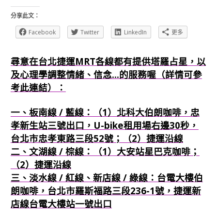
分享此文：
Facebook
Twitter
LinkedIn
更多
尋意在台北捷運MRT各線都有提供塔羅占星，以
及心理學調整情緒、信念...的服務喔（詳情可參
考此連結）：
一、板南線 / 藍線：（1）北科大伯朗咖啡，忠
孝新生站三號出口，U-bike租用場右邊30秒，
台北市忠孝東路三段52號；（2）捷運沿線
二、文湖線 / 棕線：（1）大安站星巴克咖啡；
（2）捷運沿線
三、淡水線 / 紅線、新店線 / 綠線：台電大樓伯
朗咖啡，台北市羅斯福路三段236-1號，捷運新
店線台電大樓站一號出口