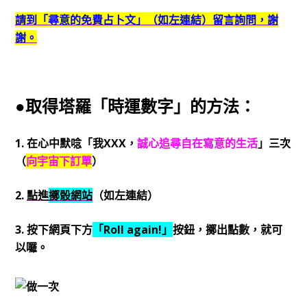
請到「尋意的免費占卜文」（如左連結）留言詢問，謝
謝。
●取得塔羅「時運數字」的方法：
1. 在心中默唸「我XXX，
誠心追尋自在寫意的生活
」三次
（
向宇宙下訂單
）
2.
點進
擲骰網站
（如左連結）
3. 按下網頁下方
「Roll again!」
按鈕，擲出點數，就可
以囉。