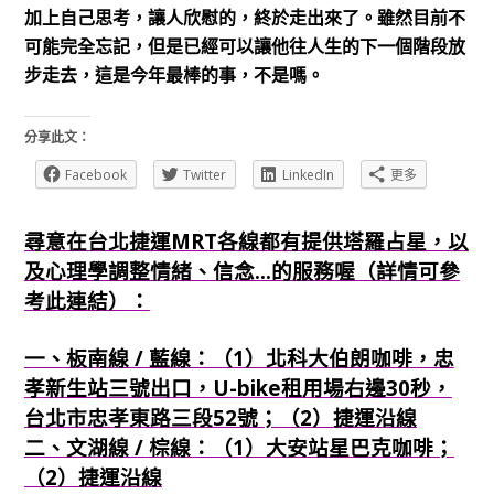
加上自己思考，讓人欣慰的，終於走出來了。雖然目前不
可能完全忘記，但是已經可以讓他往人生的下一個階段放
步走去，這是今年最棒的事，不是嗎。
分享此文：
Facebook
Twitter
LinkedIn
更多
尋意在台北捷運MRT各線都有提供塔羅占星，以
及心理學調整情緒、信念...的服務喔（詳情可參
考此連結）：
一、板南線 / 藍線：（1）北科大伯朗咖啡，忠
孝新生站三號出口，U-bike租用場右邊30秒，
台北市忠孝東路三段52號；（2）捷運沿線
二、文湖線 / 棕線：（1）大安站星巴克咖啡；
（2）捷運沿線