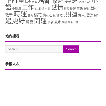
塔羅
尋意
下訂單
小
家庭
味全
小人
地震
對話
語
工作
感情
改運
小錦囊
心理
情人節
捷運
掌訣
挑戰
收穫
時運
財運
桃花
教學
運勢
桃花石
貴人
過年
紀實
智力
臨門
過更好
開運
錦囊
風水
頂新
鴻運
黃色小鴨
站內搜尋
參觀人次
Copyright ©2026. 塔羅占卜、風水、元辰宮、占星、前世...尋意老師「讓你
過更好」