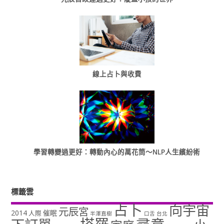
線上占卜與收費
學習轉變過更好：轉動內心的萬花筒～NLP人生繽紛術
標籤雲
占卜
向宇宙
元辰宮
2014
催眠
人際
半澤直樹
口舌
台北