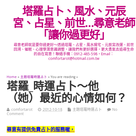
塔羅占卜、風水、元辰
宮、占星、前世…尋意老師
「讓你過更好」
尋意老師就是要你過更好～透過塔羅、占星、風水陽宅、元辰宮改運、前世
回溯、催眠、心理學潛意識調整，讓我們有更好選擇，更大勇氣去追尋生命
的自在寫意！聯絡手機：0912-485-598，Email：
comfortarot@hotmail.com.tw
Home
»
主題塔羅時運占卜
» You are reading »
塔羅_時運占卜～他
（她）最近的心情如何？
comfortarot
2012-10-18
主題塔羅時運占卜
No
Comment
尋意有提供免費占卜的服務喔，