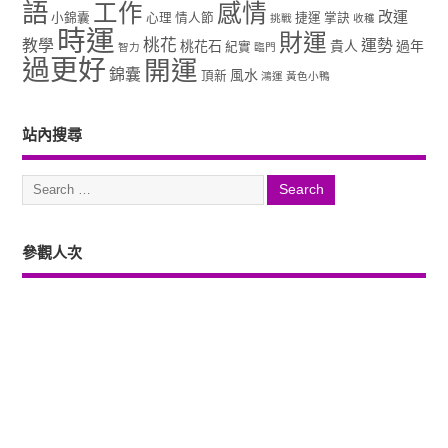
語
工作
感情
改運
小錦囊
心理
情人節
捷運
掌訣
挑戰
收穫
時運
財運
桃花
教學
運勢
桃花石
貴人
過年
紀實
智力
臨門
過更好
開運
錦囊
風水
頂新
鴻運
黃色小鴨
站內搜尋
參觀人次
Copyright ©2026. 塔羅占卜、風水、元辰宮、占星、前世...尋意老師「讓你
過更好」