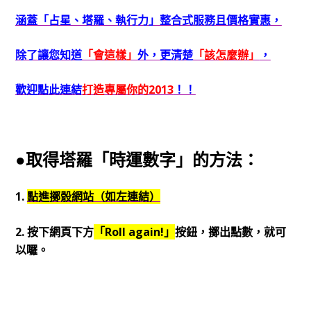
涵蓋「占星、塔羅、執行力」整合式服務且價格實惠，
除了讓您知道
「會這樣」
外，更清楚
「該怎麼辦」
，
歡迎點此連結
打造專屬你的2013
！！
●取得塔羅「時運數字」的方法：
1.
點進擲骰網站（如左連結）
2. 按下網頁下方
「Roll again!」
按鈕，擲出點數，就可
以囉。