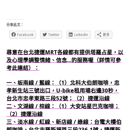
分享此文：
Facebook
Twitter
LinkedIn
更多
尋意在台北捷運MRT各線都有提供塔羅占星，以
及心理學調整情緒、信念...的服務喔（詳情可參
考此連結）：
一、板南線 / 藍線：（1）北科大伯朗咖啡，忠
孝新生站三號出口，U-bike租用場右邊30秒，
台北市忠孝東路三段52號；（2）捷運沿線
二、文湖線 / 棕線：（1）大安站星巴克咖啡；
（2）捷運沿線
三、淡水線 / 紅線、新店線 / 綠線：台電大樓伯
朗咖啡，台北市羅斯福路三段236-1號，捷運新