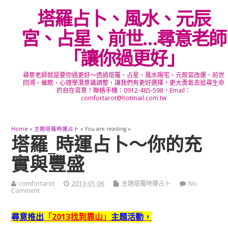
塔羅占卜、風水、元辰
宮、占星、前世…尋意老師
「讓你過更好」
尋意老師就是要你過更好～透過塔羅、占星、風水陽宅、元辰宮改運、前世
回溯、催眠、心理學潛意識調整，讓我們有更好選擇，更大勇氣去追尋生命
的自在寫意！聯絡手機：0912-485-598，Email：
comfortarot@hotmail.com.tw
Home
»
主題塔羅時運占卜
» You are reading »
塔羅_時運占卜～你的充
實與豐盛
comfortarot
2013-01-06
主題塔羅時運占卜
No
Comment
尋意推出
「2013找到靠山」
主題活動，