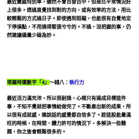
最近靈感特別準，雖然不會百發百中，但是比平常情況好
上很多。透過直覺找到對的方向，或有效率的方法，用比
較輕鬆的方式過日子。即使遇到阻礙，也能很有自覺地定
下停損點，不用搞得緊張兮兮的。不過，沒把握的事，仍
然建議儘量少碰為妙。
4
塔羅時運數字「
」
～錢八：
執行力
最近活力滿充沛，所以很耐操，心裡只有達成目標這件
事，不知不覺就把事情給做完了。不斷產出新的成果，所
以很有成就感，連說話的感覺都自信多了。趁這股能量滿
旺的時候，在時間、體力許可的情況下，多解決一些難
題，你之後會輕鬆很多的。