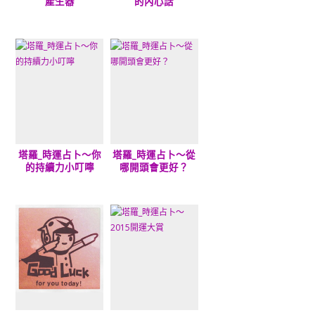
產生器
的內心話
塔羅_時運占卜～你
塔羅_時運占卜～從
的持續力小叮嚀
哪開頭會更好？