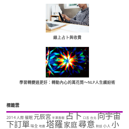
線上占卜與收費
學習轉變過更好：轉動內心的萬花筒～NLP人生繽紛術
標籤雲
占卜
向宇宙
元辰宮
2014
催眠
人際
半澤直樹
口舌
台北
塔羅
尋意
下訂單
小
家庭
味全
小人
地震
對話