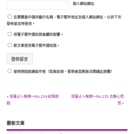
個人網站網址
在
瀏覽器
中儲存顯示名稱、電子郵件地址及個人網站網址，以供下次
發佈留言時使用。
用電子郵件通知我後續的迴響。
新文章使用電子郵件通知我。
留悄悄話給網誌作者（如無註冊，發表後您將無法閱讀此迴響）
«
塔羅占卜解牌～No.234 試探遊
塔羅占卜解牌～No.235 合夥心慌
戲
慌
»
最新文章