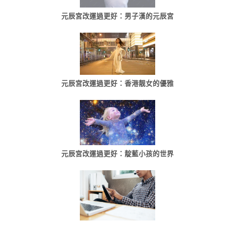
元辰宮改運過更好：男子漢的元辰宮
元辰宮改運過更好：香港靓女的優雅
元辰宮改運過更好：靛藍小孩的世界