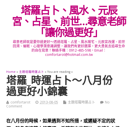
塔羅占卜、風水、元辰
宮、占星、前世…尋意老師
「讓你過更好」
尋意老師就是要你過更好～透過塔羅、占星、風水陽宅、元辰宮改運、前世
回溯、催眠、心理學潛意識調整，讓我們有更好選擇，更大勇氣去追尋生命
的自在寫意！聯絡手機：0912-485-598，Email：
comfortarot@hotmail.com.tw
Home
»
主題塔羅時運占卜
» You are reading »
塔羅_時運占卜～八月份
過更好小錦囊
comfortarot
2013-08-05
主題塔羅時運占卜
No
Comment
在八月份的時候，如果遇到不知所措，或遲疑不定的狀