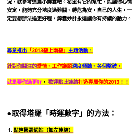
況，就參考這篇小錦囊吧。希望有它的幫忙，能讓你心情
安定，能夠充分地度過難關、轉危為安，自己的人生，一
定要想辦法過更好喔，錦囊妙計永遠讓你有持續的動力。
尋意推出
「2013翻上兩翻」
主題活動，
針對你關注的
愛情、工作議題
深度傾聽、各個擊破
，
就是要你過更好
，
歡迎點此連結
打造專屬你的2013
！！
●取得塔羅「時運數字」的方法：
1.
點進擲骰網站（如左連結）