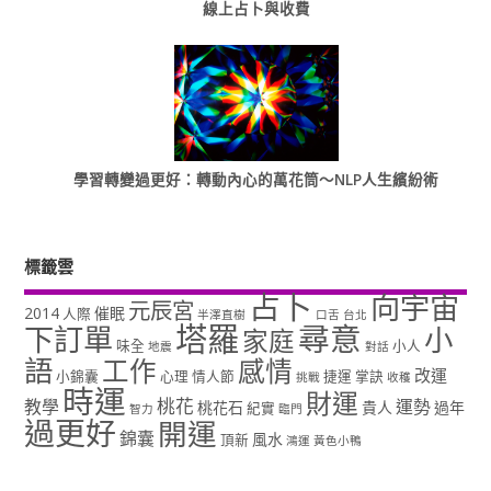
線上占卜與收費
學習轉變過更好：轉動內心的萬花筒～NLP人生繽紛術
標籤雲
占卜
向宇宙
元辰宮
2014
催眠
人際
半澤直樹
口舌
台北
塔羅
尋意
下訂單
小
家庭
味全
小人
地震
對話
語
工作
感情
改運
小錦囊
心理
情人節
捷運
掌訣
挑戰
收穫
時運
財運
桃花
教學
運勢
桃花石
貴人
過年
紀實
智力
臨門
過更好
開運
錦囊
風水
頂新
鴻運
黃色小鴨