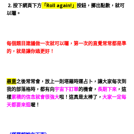
2. 按下網頁下方
「Roll again!」
按鈕，擲出點數，就可
以囉。
每個題目建議做一次就可以囉，第一次的直覺常常都是準
的，就是讓你過更好！
尋意
之後常常會，放上一則塔羅時運占卜，讓大家每次到
我的部落格時，都有
向
宇宙下訂單
的機會，
長期下來
，這
樣
累積的信念就會很強大
啦！這真是太棒了，
大家一定每
天都要來逛
喔！