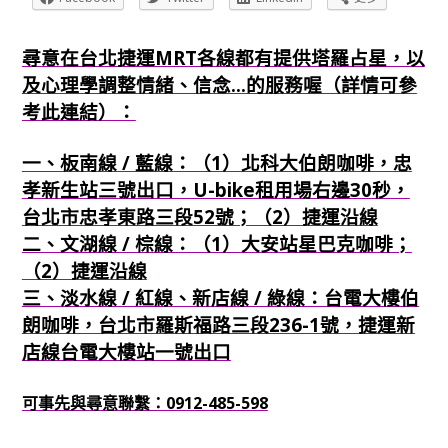
尋意在台北捷運MRT各線都有提供塔羅占星，以
及心理學調整情緒、信念...的服務喔（詳情可參
考此連結）：
一、板南線 / 藍線：（1）北科大伯朗咖啡，忠
孝新生站三號出口，U-bike租用場右邊30秒，
台北市忠孝東路三段52號；（2）捷運沿線
二、文湖線 / 棕線：（1）大安站星巴克咖啡；
（2）捷運沿線
三、淡水線 / 紅線、新店線 / 綠線：台電大樓伯
朗咖啡，台北市羅斯福路三段236-1號，捷運新
店線台電大樓站一號出口
可事先與尋意聯繫：0912-485-598