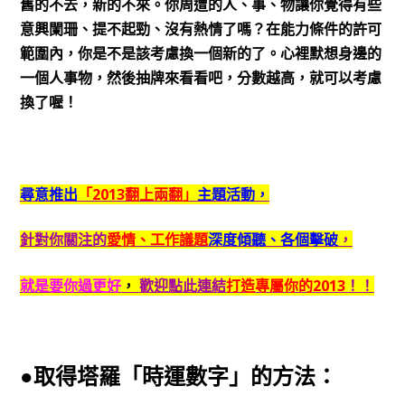
舊的不去，新的不來。你周遭的人、事、物讓你覺得有些
意興闌珊、提不起勁、沒有熱情了嗎？在能力條件的許可
範圍內，你是不是該考慮換一個新的了。心裡默想身邊的
一個人事物，然後抽牌來看看吧，分數越高，就可以考慮
換了喔！
尋意推出
「2013翻上兩翻」
主題活動，
針對你關注的
愛情、工作議題
深度傾聽、各個擊破
，
就是要你過更好
，
歡迎點此連結
打造專屬你的2013
！！
●取得塔羅「時運數字」的方法：