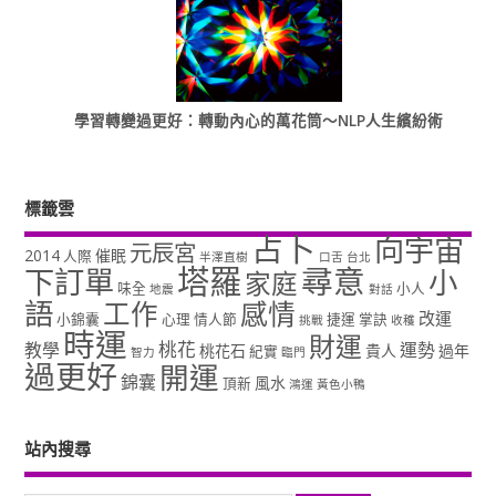
學習轉變過更好：轉動內心的萬花筒～NLP人生繽紛術
標籤雲
占卜
向宇宙
元辰宮
2014
催眠
人際
半澤直樹
口舌
台北
塔羅
尋意
下訂單
小
家庭
味全
小人
地震
對話
語
工作
感情
改運
小錦囊
心理
情人節
捷運
掌訣
挑戰
收穫
時運
財運
桃花
教學
運勢
桃花石
貴人
過年
紀實
智力
臨門
過更好
開運
錦囊
風水
頂新
鴻運
黃色小鴨
站內搜尋