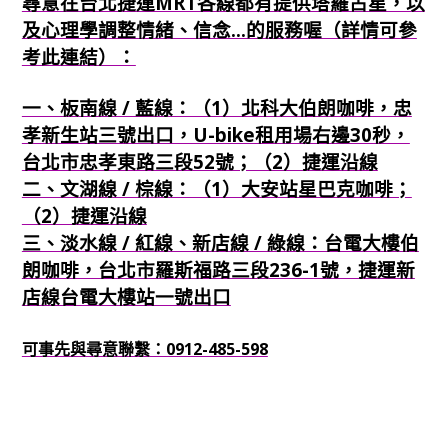
尋意在台北捷運MRT各線都有提供塔羅占星，以
及心理學調整情緒、信念...的服務喔（詳情可參
考此連結）：
一、板南線 / 藍線：（1）北科大伯朗咖啡，忠
孝新生站三號出口，U-bike租用場右邊30秒，
台北市忠孝東路三段52號；（2）捷運沿線
二、文湖線 / 棕線：（1）大安站星巴克咖啡；
（2）捷運沿線
三、淡水線 / 紅線、新店線 / 綠線：台電大樓伯
朗咖啡，台北市羅斯福路三段236-1號，捷運新
店線台電大樓站一號出口
可事先與尋意聯繫：0912-485-598