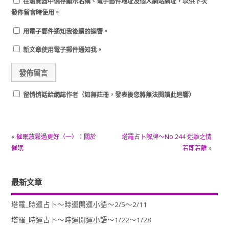
在
瀏覽器
中儲存顯示名稱、電子郵件地址及個人網站網址，以供下次
發佈留言時使用。
用電子郵件通知我後續的迴響。
新文章使用電子郵件通知我。
留悄悄話給網誌作者（如無註冊，發表後您將無法閱讀此迴響）
«
催眠放鬆過更好（一）：關於
塔羅占卜解牌～No.244 迷離之情
催眠
若即若離
»
最新文章
塔羅_時運占卜～時運開運小語～2/5～2/11
塔羅_時運占卜～時運開運小語～1/22～1/28