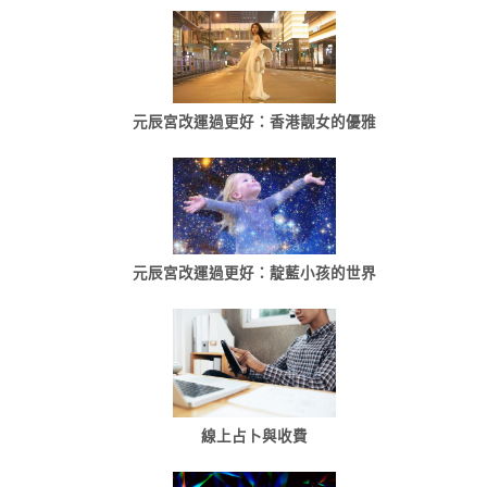
元辰宮改運過更好：香港靓女的優雅
元辰宮改運過更好：靛藍小孩的世界
線上占卜與收費