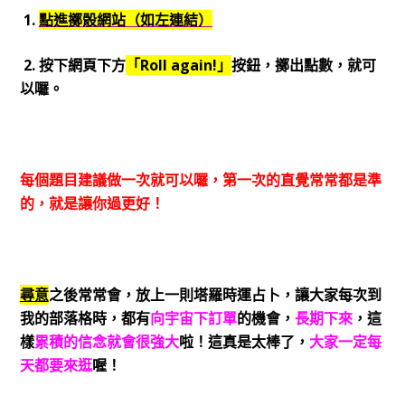
1.
點進擲骰網站（如左連結）
2. 按下網頁下方
「Roll again!」
按鈕，擲出點數，就可
以囉。
每個題目建議做一次就可以囉，第一次的直覺常常都是準
的，就是讓你過更好！
尋意
之後常常會，放上一則塔羅時運占卜，讓大家每次到
我的部落格時，都有
向宇宙下訂單
的機會，
長期下來
，這
樣
累積的信念就會很強大
啦！這真是太棒了，
大家一定每
天都要來逛
喔！