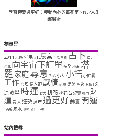
學習轉變過更好：轉動內心的萬花筒～NLP人生
繽紛術
標籤雲
占卜
元辰宮
2014
催眠
人際
半澤直樹
口舌
塔
向宇宙下訂單
味全
台北
地震
羅
尋意
小語
家庭
小人
小錦囊
對話
工作
感情
改
心理
情人節
捷運
掌訣
挑戰
收穫
時運
財
桃花
教學
運
桃花石
紀實
智力
臨門
過更好
開運
運
運勢
錦囊
貴人
過年
風水
頂新
鴻運
黃色小鴨
站內搜尋