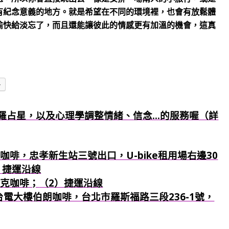
有紀念意義的地方。就是希望在不同的環境裡，也會有放鬆體
愉快給淡忘了，而且還能讓彼此的情感更有加溫的機會，這真
多
羅占星，以及心理學調整情緒、信念...的服務喔（詳
咖啡，忠孝新生站三號出口，U-bike租用場右邊30
）捷運沿線
巴克咖啡；
（2）捷運沿線
：台電大樓伯朗咖啡，台北市羅斯福路三段236-1號，