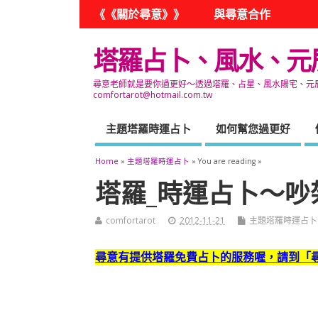
《《關於尋意》》
與尋意合作
塔羅占卜、風水、元
尋意老師就是要你過更好～透過塔羅、占星、風水陽宅、元辰宮
comfortarot@hotmail.com.tw
主題塔羅時運占卜
如何幫您過更好
Home
»
主題塔羅時運占卜
» You are reading »
塔羅_時運占卜～
comfortarot
2012-11-21
主題塔羅時運占卜
尋意有提供塔羅免費占卜的服務喔，
請到「