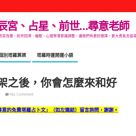
辰宮、占星、前世…尋意老師
改運、前世回溯、催眠、心理學潛意識調整，讓我們有更好選擇，更大勇氣去追尋生命的自在
個別塔羅算牌
塔羅時運開運小語
吵架之後，你會怎麼來和好
No Comment
尋意的免費塔羅占卜文」（如左連結）留言詢問，謝謝。