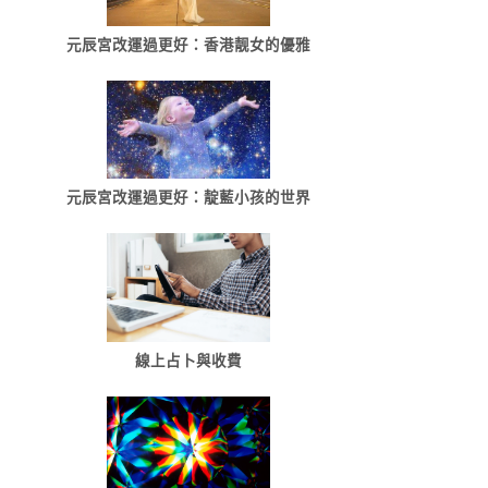
元辰宮改運過更好：香港靓女的優雅
元辰宮改運過更好：靛藍小孩的世界
線上占卜與收費