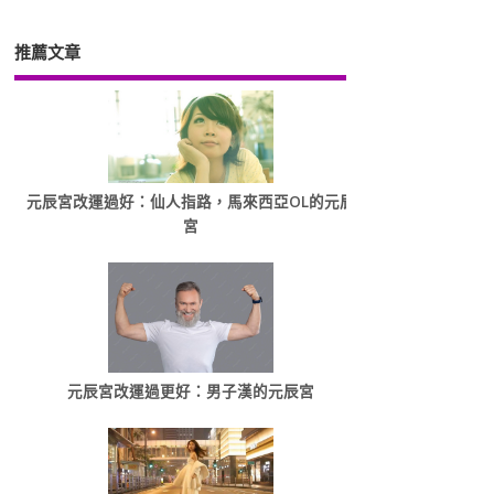
推薦文章
元辰宮改運過好：仙人指路，馬來西亞OL的元辰
宮
元辰宮改運過更好：男子漢的元辰宮