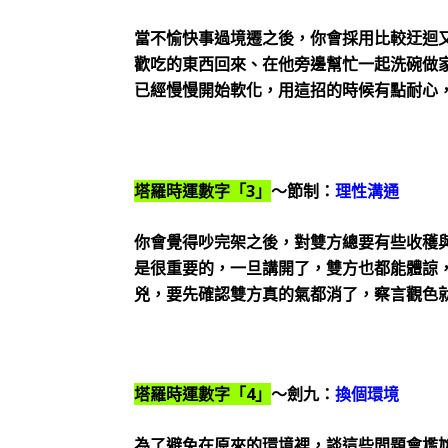
當不愉快事過境遷之後，你會採用比較迂迴
歡吃的東西回來、在他旁邊幫忙一起洗碗做
已經慢慢開始軟化，用這招的時候有點耐心
塔羅時運數字「3」
～節制：
理性溝通
你會覺得吵完架之後，對雙方總要有些收穫
是很重要的，一旦講開了，雙方也都能體諒
兇，要先確認雙方真的氣都消了，察言觀色
塔羅時運數字「4」
～劍九：
換個環境
為了避免在原來的環境裡，談這些問題會尷