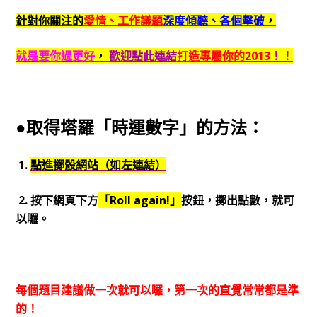
針對你關注的
愛情、工作議題
深度傾聽、各個擊破
，
就是要你過更好
，
歡迎點此連結
打造專屬你的2013
！！
●取得塔羅「時運數字」的方法：
1.
點進擲骰網站（如左連結）
2. 按下網頁下方
「Roll again!」
按鈕，擲出點數，就可
以囉。
每個題目建議做一次就可以囉，第一次的直覺常常都是準
的！