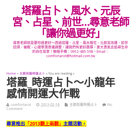
塔羅占卜、風水、元辰
宮、占星、前世…尋意老師
「讓你過更好」
尋意老師就是要你過更好～透過塔羅、占星、風水陽宅、元辰宮改運、前世
回溯、催眠、心理學潛意識調整，讓我們有更好選擇，更大勇氣去追尋生命
的自在寫意！聯絡手機：0912-485-598，Email：
comfortarot@hotmail.com.tw
Home
»
主題塔羅時運占卜
» You are reading »
塔羅_時運占卜～小龍年
感情開運大作戰
comfortarot
2013-02-18
主題塔羅時運占卜
No
Comment
尋意推出
「2013翻上兩翻」
主題活動，