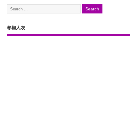
參觀人次
Copyright ©2026. 塔羅占卜、風水、元辰宮、占星、前世...尋意老師「讓你
過更好」