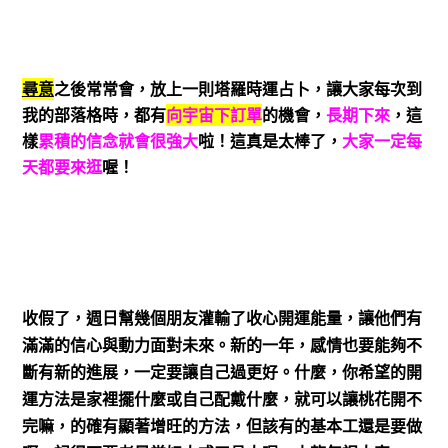
尋意
之後常常會，放上一則塔羅時運占卜，讓大家每次到
我的部落格時，都有
向宇宙下訂單
的機會，
長期下來
，這
樣
累積的信念就會很強大
啦！這真是太棒了，
大家一定每
天都要來逛
喔！
收假了，週日幫幾個朋友灌輸了收心開運能量，讓他們有
滿滿的信心與動力面對未來。新的一年，感情也要能夠不
斷有新的進展，一定要讓自己過更好。什麼，你希望的開
運方法是家裡擺什麼或自己配戴什麼，就可以讓桃花開不
完嘛，的確有顯著增旺的方法，但該有的基本工還是要做