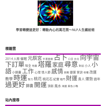
學習轉變過更好：轉動內心的萬花筒～NLP人生繽紛術
標籤雲
占卜
向宇宙
元辰宮
2014
催眠
人際
半澤直樹
口舌
台北
塔羅
尋意
下訂單
小
家庭
味全
小人
地震
對話
語
工作
感情
改運
小錦囊
心理
情人節
捷運
掌訣
挑戰
收穫
時運
財運
桃花
教學
運勢
桃花石
貴人
過年
紀實
智力
臨門
過更好
開運
錦囊
風水
頂新
鴻運
黃色小鴨
站內搜尋