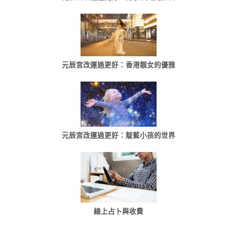
元辰宮改運過更好：香港靓女的優雅
元辰宮改運過更好：靛藍小孩的世界
線上占卜與收費