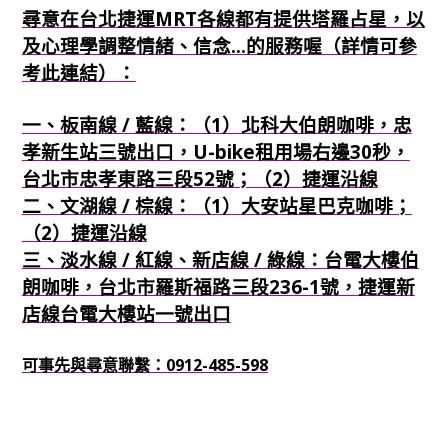
尋意在台北捷運MRT各線都有提供塔羅占星，以
及心理學調整情緒、信念...的服務喔（詳情可參
考此連結）：
一、板南線 / 藍線：（1）北科大伯朗咖啡，忠
孝新生站三號出口，U-bike租用場右邊30秒，
台北市忠孝東路三段52號；（2）捷運沿線
二、文湖線 / 棕線：（1）大安站星巴克咖啡；
（2）捷運沿線
三、淡水線 / 紅線、新店線 / 綠線：台電大樓伯
朗咖啡，台北市羅斯福路三段236-1號，捷運新
店線台電大樓站一號出口
可事先與尋意聯繫：0912-485-598