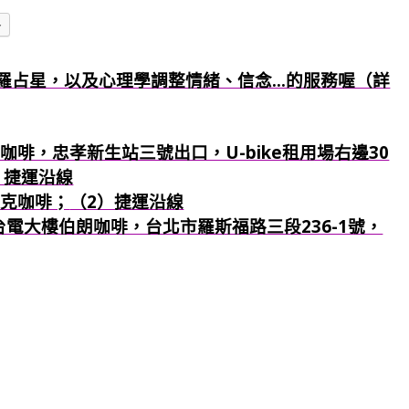
多
羅占星，以及心理學調整情緒、信念...的服務喔（詳
咖啡，忠孝新生站三號出口，U-bike租用場右邊30
）捷運沿線
巴克咖啡；
（2）捷運沿線
：台電大樓伯朗咖啡，台北市羅斯福路三段236-1號，