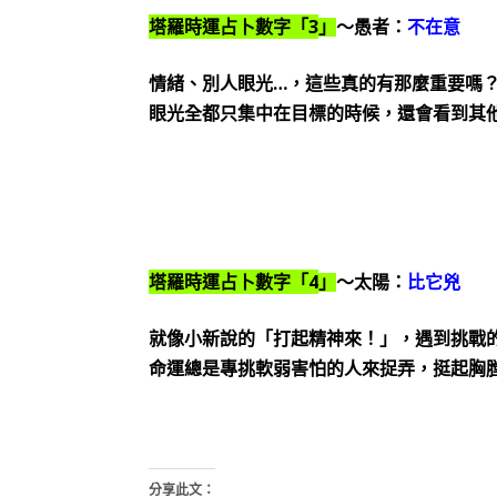
3
塔羅時運占卜數字「
」
～愚者：
不在意
…
情緒、別人眼光
，這些真的有那麼重要嗎
眼光全都只集中在目標的時候，還會看到其
4
塔羅時運占卜數字「
」
～太陽：
比它兇
就像小新說的「打起精神來！」，遇到挑戰
命運總是專挑軟弱害怕的人來捉弄，挺起胸
分享此文：