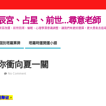
辰宮、占星、前世…尋意老師
改運、前世回溯、催眠、心理學潛意識調整，讓我們有更好選擇，更大勇氣去追尋生命的自在
個別塔羅算牌
塔羅時運開運小語
你衝向夏一關
No Comment
個擊破
，