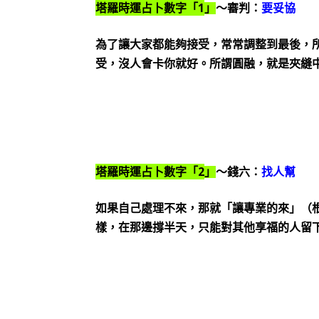
1
塔羅時運占卜數字「
」
～審判：
要妥協
為了讓大家都能夠接受，常常調整到最後，
受，沒人會卡你就好。所謂圓融，就是夾縫
2
塔羅時運占卜數字「
」
～錢六：
找人幫
如果自己處理不來，那就「讓專業的來」（
樣，在那邊撐半天，只能對其他享福的人留