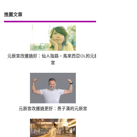
推薦文章
元辰宮改運過好：仙人指路，馬來西亞OL的元辰
宮
元辰宮改運過更好：男子漢的元辰宮