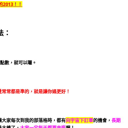
2013
！！
法：
出點數，就可以囉。
覺常常都是準的，就是讓你過更好！
讓大家每次到我的部落格時，都有
向宇宙下訂單
的機會，
長期
是太棒了，
大家一定每天都要來逛
喔！