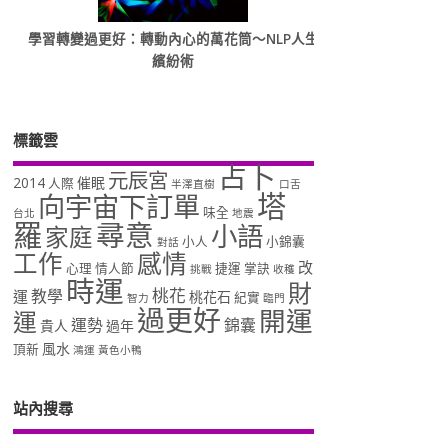
學習轉變過更好：轉動內心的萬花筒～NLP人生
繽紛術
標籤雲
占卜
元辰宮
2014
催眠
人際
半澤直樹
口舌
塔
向宇宙下訂單
味全
台北
地震
羅
尋意
小語
家庭
小人
小錦囊
對話
工作
感情
改
心理
情人節
捷運
掌訣
挑戰
收穫
時運
財
桃花
教學
運
桃花石
紀實
智力
臨門
過更好
開運
運
運勢
錦囊
貴人
過年
風水
頂新
鴻運
黃色小鴨
站內搜尋