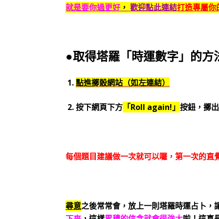
就是要你過更好
，
歡迎點此連結
打造專屬你的
●取得塔羅「時運數字」的方
1.
點進擲骰網站（如左連結）
2. 按下網頁下方
「Roll again!」
按鈕，擲
每個題目建議做一次就可以囉，第一次的直
尋意
之後常常會，放上一則塔羅時運占卜，
下來
，這樣
累積的信念就會很強大
啦！這真