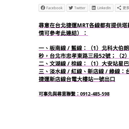
Facebook
Twitter
LinkedIn
更
尋意在台北捷運MRT各線都有提供塔
情可參考此連結）：
一、板南線 / 藍線：（1）北科大伯朗
秒，台北市忠孝東路三段52號；（2
二、文湖線 / 棕線：（1）大安站星
三、淡水線 / 紅線、新店線 / 綠線
捷運新店線台電大樓站一號出口
可事先與尋意聯繫：0912-485-598