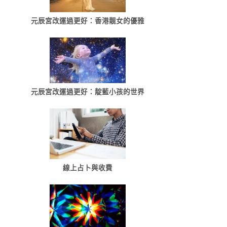
元辰宮改運過更好：香港靓女的優雅
元辰宮改運過更好：靛藍小孩的世界
線上占卜與收費