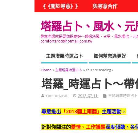
《《關於尋意》》
與尋意合作
塔羅占卜、風水、元
尋意老師就是要你過更好～透過塔羅、占星、風水陽宅、元辰宮
comfortarot@hotmail.com.tw
主題塔羅時運占卜
如何幫您過更好
Home
»
主題塔羅時運占卜
» You are reading »
塔羅_時運占卜～帶
comfortarot
2013-07-11
主題塔羅時運占卜
尋意推出
「2013翻上兩翻」
主題活動，
針對你關注的
愛情、工作議題
深度傾聽、各