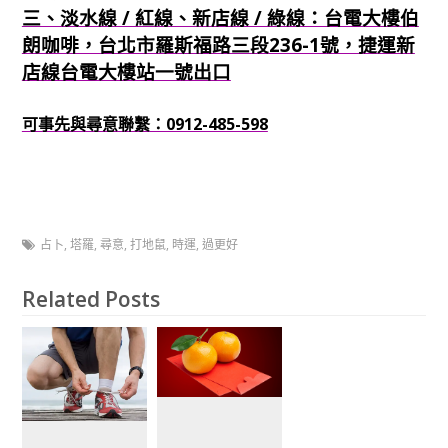
三、淡水線 / 紅線、新店線 / 綠線：台電大樓伯
朗咖啡，台北市羅斯福路三段236-1號，捷運新
店線台電大樓站一號出口
可事先與尋意聯繫：0912-485-598
占卜
,
塔羅
,
尋意
,
打地鼠
,
時運
,
過更好
Related Posts