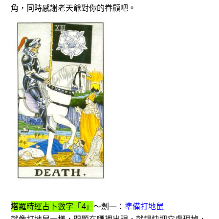
角，同時感謝老天爺對你的眷顧吧。
塔羅時運占卜數字「4」
～劍一：
準備打地鼠
就像打地鼠一樣，問題在哪裡出現，就趕快把它處理掉，