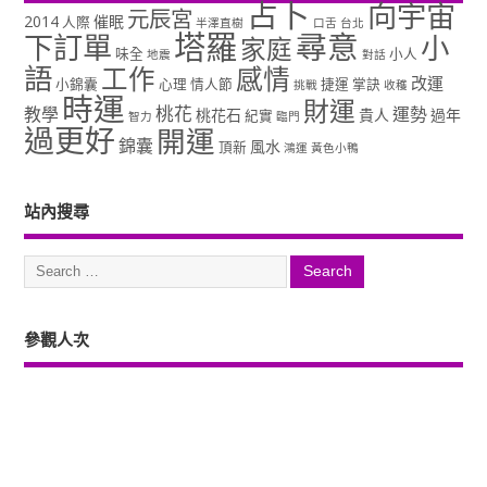
占卜
向宇宙
元辰宮
2014
催眠
人際
半澤直樹
口舌
台北
塔羅
尋意
下訂單
小
家庭
味全
小人
地震
對話
語
工作
感情
改運
小錦囊
心理
情人節
捷運
掌訣
挑戰
收穫
時運
財運
桃花
教學
運勢
桃花石
貴人
過年
紀實
智力
臨門
過更好
開運
錦囊
風水
頂新
鴻運
黃色小鴨
站內搜尋
參觀人次
Copyright ©2026. 塔羅占卜、風水、元辰宮、占星、前世...尋意老師「讓你