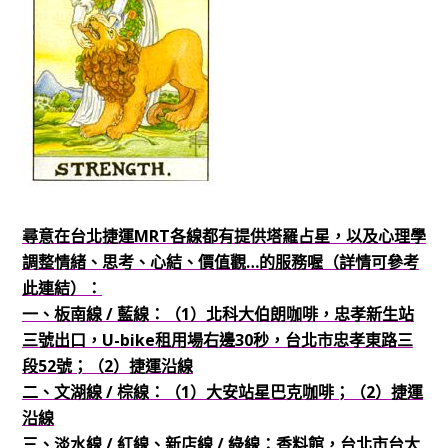
尋意在台北捷運MRT各線都有提供塔羅占星，以及心理學
調整情緒、思考、心結、價值觀…的服務喔（詳情可參考
此連結）：
一、板南線 / 藍線：（1）北科大伯朗咖啡，忠孝新生站
三號出口，U-bike租用場右邊30秒，台北市忠孝東路三
段52號；（2）捷運沿線
二、文湖線 / 棕線：（1）大安站星巴克咖啡；
（2）捷運
沿線
三、淡水線 / 紅線、新店線 / 綠線：香料館，台北市台大