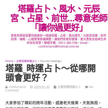
塔羅占卜、風水、元辰
宮、占星、前世…尋意老師
「讓你過更好」
尋意老師就是要你過更好～透過塔羅、占星、風水陽宅、元辰宮改運、前世
回溯、催眠、心理學潛意識調整，讓我們有更好選擇，更大勇氣去追尋生命
的自在寫意！聯絡手機：0912-485-598，Email：
comfortarot@hotmail.com.tw
Home
»
主題塔羅時運占卜
» You are reading »
塔羅_時運占卜～從哪開
頭會更好？
comfortarot
2016-01-02
主題塔羅時運占卜
No
Comment
大家參加了精彩的跨年活動，感謝老天做美，天氣無雨，