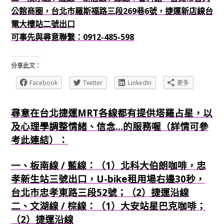
公館商圈，台北市羅斯福路三段269巷6號，捷運新店線台
電大樓站二號出口
可事先與尋意聯繫：0912-485-598
分享此文：
Facebook
Twitter
LinkedIn
更多
尋意在台北捷運MRT各線都有提供塔羅占星，以
及心理學調整情緒、信念...的服務喔（詳情可參
考此連結）：
一、板南線 / 藍線：（1）北科大伯朗咖啡，忠
孝新生站三號出口，U-bike租用場右邊30秒，
台北市忠孝東路三段52號；（2）捷運沿線
二、文湖線 / 棕線：（1）大安站星巴克咖啡；
（2）捷運沿線