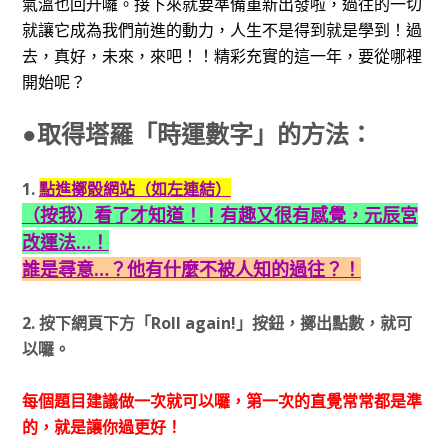
氣溫也回升囉。接下來就要準備重新出發啦，過往的一切
就讓它成為我們前進的動力，人生不是得到就是學到！過
去，真好，未來，來吧！！精彩充實的這一年，要從哪裡
開始呢？
●取得塔羅「時運數字」的方法：
1.
點進擲骰網站（如左連結）
（按我）看了才知道！！有趣又很有感覺，元辰宮
改運法…！
誰是尋意…？他有什麼不被人知的過往？！
2. 按下網頁下方
「Roll again!」
按鈕，擲出點數，就可
以囉。
每個題目建議做一次就可以囉，第一次的直覺常常都是準
的，就是讓你過更好！