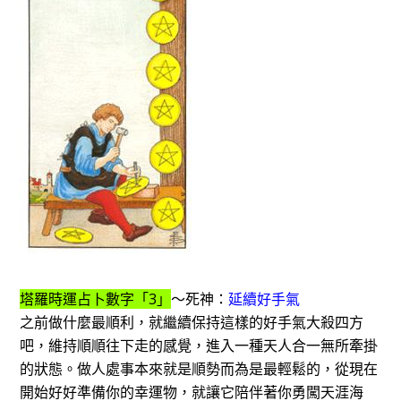
塔羅時運占卜數字「3」
～死神：
延續好手氣
之前做什麼最順利，就繼續保持這樣的好手氣大殺四方
吧，維持順順往下走的感覺，進入一種天人合一無所牽掛
的狀態。做人處事本來就是順勢而為是最輕鬆的，從現在
開始好好準備你的幸運物，就讓它陪伴著你勇闖天涯海