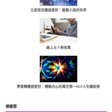
元辰宮改運過更好：靛藍小孩的世界
線上占卜與收費
學習轉變過更好：轉動內心的萬花筒～NLP人生繽紛術
標籤雲