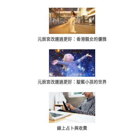
元辰宮改運過更好：香港靓女的優雅
元辰宮改運過更好：靛藍小孩的世界
線上占卜與收費