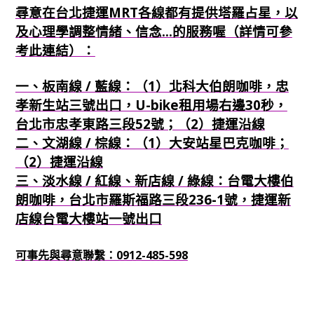
尋意在台北捷運MRT各線都有提供塔羅占星，以
及心理學調整情緒、信念...的服務喔（詳情可參
考此連結）：
一、板南線 / 藍線：（1）北科大伯朗咖啡，忠
孝新生站三號出口，U-bike租用場右邊30秒，
台北市忠孝東路三段52號；（2）捷運沿線
二、文湖線 / 棕線：（1）大安站星巴克咖啡；
（2）捷運沿線
三、淡水線 / 紅線、新店線 / 綠線：台電大樓伯
朗咖啡，台北市羅斯福路三段236-1號，捷運新
店線台電大樓站一號出口
可事先與尋意聯繫：0912-485-598