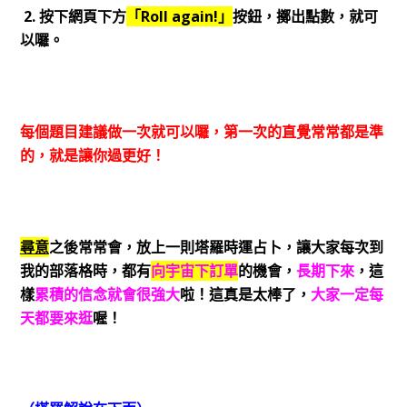
2. 按下網頁下方
「Roll again!」
按鈕，擲出點數，就可
以囉。
每個題目建議做一次就可以囉，第一次的直覺常常都是準
的，就是讓你過更好！
尋意
之後常常會，放上一則塔羅時運占卜，讓大家每次到
我的部落格時，都有
向宇宙下訂單
的機會，
長期下來
，這
樣
累積的信念就會很強大
啦！這真是太棒了，
大家一定每
天都要來逛
喔！