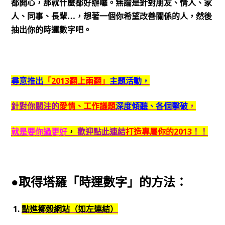
都開心，那就什麼都好辦囉。無論是針對朋友、情人、家
人、同事、長輩
…
，想著一個你希望改善關係的人，然後
抽出你的時運數字吧。
尋意推出
「2013翻上兩翻」
主題活動，
針對你關注的
愛情、工作議題
深度傾聽、各個擊破
，
就是要你過更好
，
歡迎點此連結
打造專屬你的2013
！！
●取得塔羅「時運數字」的方法：
1.
點進擲骰網站（如左連結）