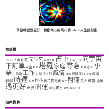
學習轉變過更好：轉動內心的萬花筒～NLP人生繽紛術
標籤雲
占卜
向宇宙
元辰宮
2014
催眠
人際
半澤直樹
口舌
台北
塔羅
尋意
下訂單
小
家庭
味全
小人
地震
對話
語
工作
感情
改運
小錦囊
心理
情人節
捷運
掌訣
挑戰
收穫
時運
財運
桃花
教學
運勢
桃花石
貴人
過年
紀實
智力
臨門
過更好
開運
錦囊
風水
頂新
鴻運
黃色小鴨
站內搜尋