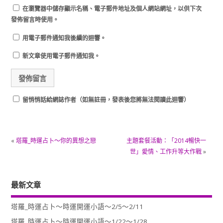
在
瀏覽器
中儲存顯示名稱、電子郵件地址及個人網站網址，以供下次
發佈留言時使用。
用電子郵件通知我後續的迴響。
新文章使用電子郵件通知我。
留悄悄話給網誌作者（如無註冊，發表後您將無法閱讀此迴響）
«
塔羅_時運占卜～你的異想之戀
主題套餐活動：「2014暢快一
世」愛情、工作升等大作戰
»
最新文章
塔羅_時運占卜～時運開運小語～2/5～2/11
塔羅_時運占卜～時運開運小語～1/22～1/28