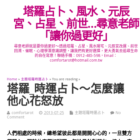
塔羅占卜、風水、元辰
宮、占星、前世…尋意老師
「讓你過更好」
尋意老師就是要你過更好～透過塔羅、占星、風水陽宅、元辰宮改運、前世
回溯、催眠、心理學潛意識調整，讓我們有更好選擇，更大勇氣去追尋生命
的自在寫意！聯絡手機：0912-485-598，Email：
comfortarot@hotmail.com.tw
Home
»
主題塔羅時運占卜
» You are reading »
塔羅_時運占卜～怎麼讓
他心花怒放
comfortarot
2013-07-25
主題塔羅時運占卜
No
Comment
人們相處的時候，總希望彼此都是開開心心的，一旦雙方