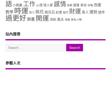
語
工作
感情
改運
小錦囊
心理
情人節
捷運
掌訣
挑戰
收穫
時運
財運
桃花
教學
運勢
桃花石
貴人
過年
紀實
智力
臨門
過更好
開運
錦囊
風水
頂新
鴻運
黃色小鴨
站內搜尋
參觀人次
Copyright ©2026. 塔羅占卜、風水、元辰宮、占星、前世...尋意老師「讓你
過更好」