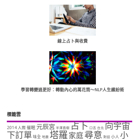
線上占卜與收費
學習轉變過更好：轉動內心的萬花筒～NLP人生繽紛術
標籤雲
占卜
向宇宙
元辰宮
2014
催眠
人際
半澤直樹
口舌
台北
塔羅
尋意
下訂單
小
家庭
味全
小人
地震
對話