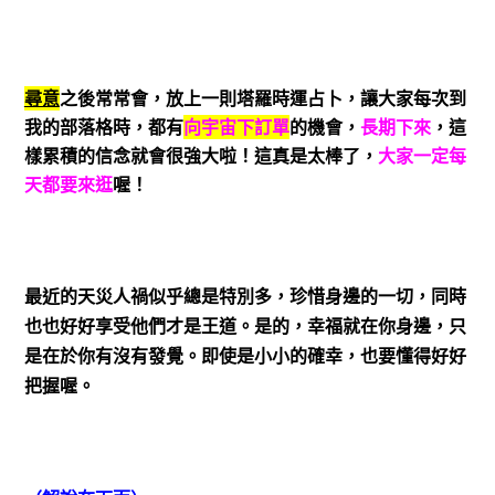
尋意
之後常常會，放上一則塔羅時運占卜，讓大家每次到
我的部落格時，都有
向宇宙下訂單
的機會，
長期下來
，這
樣
累積的信念就會很強大
啦！這真是太棒了，
大家一定每
天都要來逛
喔！
最近的天災人禍似乎總是特別多，珍惜身邊的一切，同時
也也好好享受他們才是王道。是的，幸福就在你身邊，只
是在於你有沒有發覺。即使是小小的確幸，也要懂得好好
把握喔。