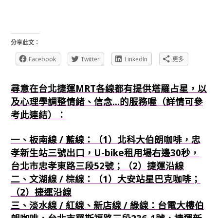
分享此文：
Facebook
Twitter
LinkedIn
更多
尋意在台北捷運MRT各線都有提供塔羅占星，以
及心理學調整情緒、信念...的服務喔（詳情可參
考此連結）：
一、板南線 / 藍線：（1）北科大伯朗咖啡，忠
孝新生站三號出口，U-bike租用場右邊30秒，
台北市忠孝東路三段52號；（2）捷運沿線
二、文湖線 / 棕線：（1）大安站星巴克咖啡；
（2）捷運沿線
三、淡水線 / 紅線、新店線 / 綠線：台電大樓伯