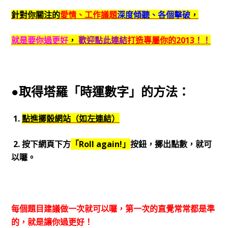
針對你關注的
愛情、工作議題
深度傾聽、各個擊破
，
就是要你過更好
，
歡迎點此連結
打造專屬你的2013
！！
●取得塔羅「時運數字」的方法：
1.
點進擲骰網站（如左連結）
2. 按下網頁下方
「Roll again!」
按鈕，擲出點數，就可
以囉。
每個題目建議做一次就可以囉，第一次的直覺常常都是準
的，就是讓你過更好！