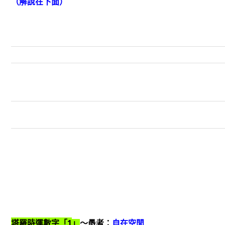
（解說在下面）
1
塔羅時運數字「
」
～愚者：
自在空閒