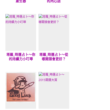
產生器
的內心話
塔羅_時運占卜～你
塔羅_時運占卜～從
的持續力小叮嚀
哪開頭會更好？