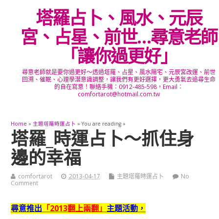
塔羅占卜、風水、元辰
宮、占星、前世…尋意老師
「讓你過更好」
尋意老師就是要你過更好～透過塔羅、占星、風水陽宅、元辰宮改運、前世
回溯、催眠、心理學潛意識調整，讓我們有更好選擇，更大勇氣去追尋生命
的自在寫意！聯絡手機：0912-485-598，Email：
comfortarot@hotmail.com.tw
Home
»
主題塔羅時運占卜
» You are reading »
塔羅_時運占卜～抓住身
邊的幸福
comfortarot
2013-04-17
主題塔羅時運占卜
No
Comment
尋意推出
「2013翻上兩翻」
主題活動，