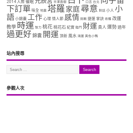
元辰宮
2014
催眠
人際
半澤直樹
口舌
台北
塔羅
尋意
下訂單
小
家庭
味全
小人
地震
對話
語
工作
感情
改運
小錦囊
心理
情人節
捷運
掌訣
挑戰
收穫
時運
財運
桃花
教學
運勢
桃花石
貴人
過年
紀實
智力
臨門
過更好
開運
錦囊
風水
頂新
鴻運
黃色小鴨
站內搜尋
參觀人次
Copyright ©2026. 塔羅占卜、風水、元辰宮、占星、前世...尋意老師「讓你