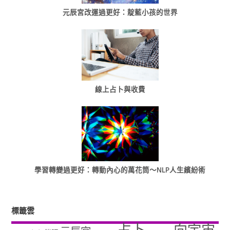
元辰宮改運過更好：靛藍小孩的世界
線上占卜與收費
學習轉變過更好：轉動內心的萬花筒～NLP人生繽紛術
標籤雲
占卜
向宇宙