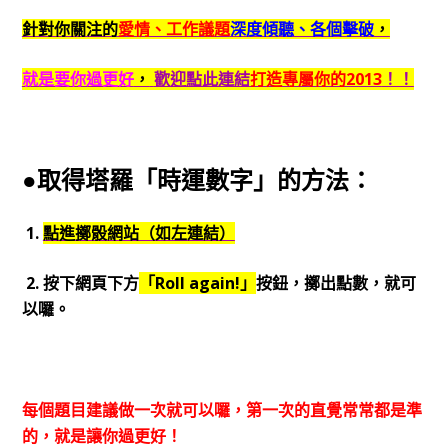
針對你關注的
愛情、工作議題
深度傾聽、各個擊破
，
就是要你過更好
，
歡迎點此連結
打造專屬你的2013
！！
●取得塔羅「時運數字」的方法：
1.
點進擲骰網站（如左連結）
2. 按下網頁下方
「Roll again!」
按鈕，擲出點數，就可
以囉。
每個題目建議做一次就可以囉，第一次的直覺常常都是準
的，就是讓你過更好！