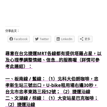
分享此文：
Facebook
Twitter
LinkedIn
更多
尋意在台北捷運MRT各線都有提供塔羅占星，以
及心理學調整情緒、信念...的服務喔（詳情可參
考此連結）：
一、板南線 / 藍線：（1）北科大伯朗咖啡，忠
孝新生站三號出口，U-bike租用場右邊30秒，
台北市忠孝東路三段52號；（2）捷運沿線
二、文湖線 / 棕線：（1）大安站星巴克咖啡；
（2）捷運沿線