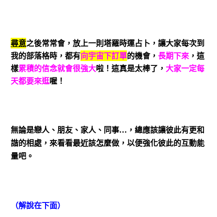
尋意
之後常常會，放上一則塔羅時運占卜，讓大家每次到
我的部落格時，都有
向宇宙下訂單
的機會，
長期下來
，這
樣
累積的信念就會很強大
啦！這真是太棒了，
大家一定每
天都要來逛
喔！
無論是戀人、朋友、家人、同事
…
，總應該讓彼此有更和
諧的相處，來看看最近該怎麼做，以便強化彼此的互動能
量吧。
（解說在下面）