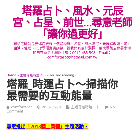
塔羅占卜、風水、元辰
宮、占星、前世…尋意老師
「讓你過更好」
尋意老師就是要你過更好～透過塔羅、占星、風水陽宅、元辰宮改運、前世
回溯、催眠、心理學潛意識調整，讓我們有更好選擇，更大勇氣去追尋生命
的自在寫意！聯絡手機：0912-485-598，Email：
comfortarot@hotmail.com.tw
Home
»
主題塔羅時運占卜
» You are reading »
塔羅_時運占卜～掃描你
最需要的互動能量
comfortarot
2013-06-18
主題塔羅時運占卜
No
Comment
尋意推出
「2013翻上兩翻」
主題活動，