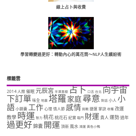
線上占卜與收費
學習轉變過更好：轉動內心的萬花筒～NLP人生繽紛術
標籤雲
占卜
向宇宙
元辰宮
2014
催眠
人際
半澤直樹
口舌
台北
塔羅
尋意
下訂單
小
家庭
味全
小人
地震
對話
語
工作
感情
改運
小錦囊
心理
情人節
捷運
掌訣
挑戰
收穫
時運
財運
桃花
教學
運勢
桃花石
貴人
過年
紀實
智力
臨門
過更好
開運
錦囊
風水
頂新
鴻運
黃色小鴨