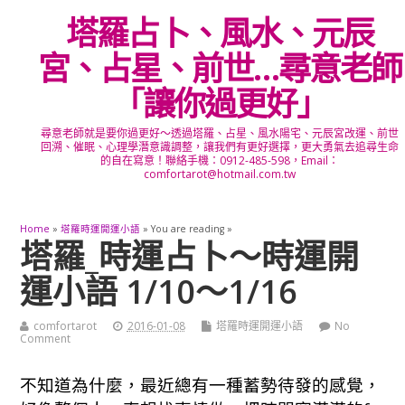
塔羅占卜、風水、元辰
宮、占星、前世…尋意老師
「讓你過更好」
尋意老師就是要你過更好～透過塔羅、占星、風水陽宅、元辰宮改運、前世
回溯、催眠、心理學潛意識調整，讓我們有更好選擇，更大勇氣去追尋生命
的自在寫意！聯絡手機：0912-485-598，Email：
comfortarot@hotmail.com.tw
Home
»
塔羅時運開運小語
» You are reading »
塔羅_時運占卜～時運開
運小語 1/10～1/16
comfortarot
2016-01-08
塔羅時運開運小語
No
Comment
不知道為什麼，最近總有一種蓄勢待發的感覺，