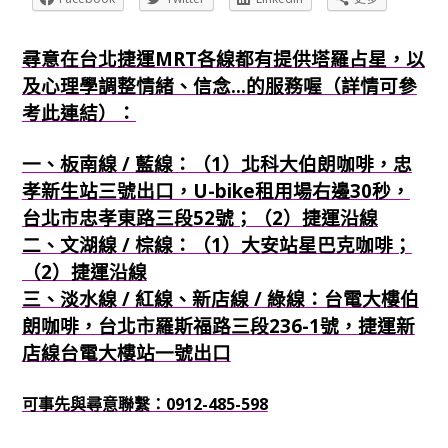
尋意在台北捷運MRT各線都有提供塔羅占星，以
及心理學調整情緒、信念...的服務喔（詳情可參
考此連結）：
一、板南線 / 藍線：（1）北科大伯朗咖啡，忠
孝新生站三號出口，U-bike租用場右邊30秒，
台北市忠孝東路三段52號；（2）捷運沿線
二、文湖線 / 棕線：（1）大安站星巴克咖啡；
（2）捷運沿線
三、淡水線 / 紅線、新店線 / 綠線：台電大樓伯
朗咖啡，台北市羅斯福路三段236-1號，捷運新
店線台電大樓站一號出口
可事先與尋意聯繫：0912-485-598