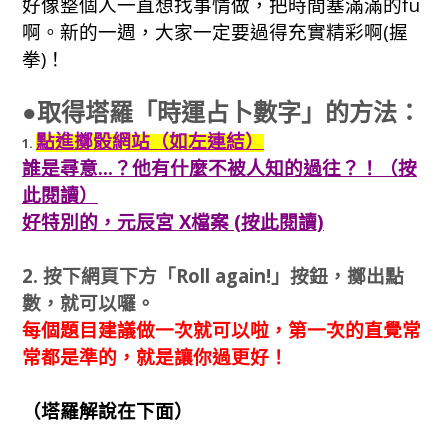
好像整個人一直想找事情做，把時間塞滿滿的fu
啊。新的一週，大家一定要過得充實精彩啊(握
拳)！
●取得塔羅「時運占卜數字」的方法：
點進擲骰網站（如左連結）
1.
誰是尋意…？他有什麼不被人知的過往？！（按
此閱讀）
好特別的，元辰宮 X檔案 (按此閱讀)
2. 按下網頁下方
「Roll again!」
按鈕，擲出點
數，就可以囉。
每個題目建議做一次就可以啦，第一次的直覺常
常都是準的，就是讓你過更好！
（塔羅解說在下面）