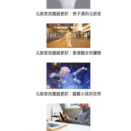
元辰宮改運過更好：男子漢的元辰宮
元辰宮改運過更好：香港靓女的優雅
元辰宮改運過更好：靛藍小孩的世界