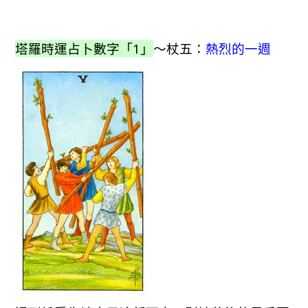
塔羅時運占卜數字「1」
～杖五：
熱烈的一週