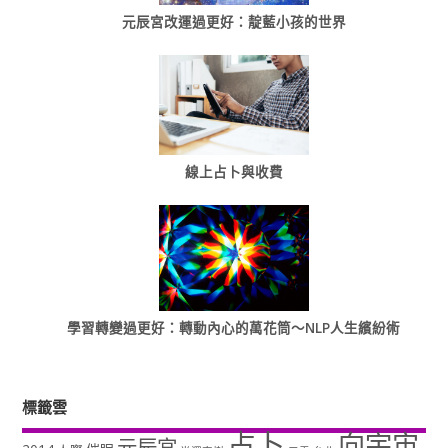
元辰宮改運過更好：靛藍小孩的世界
線上占卜與收費
學習轉變過更好：轉動內心的萬花筒～NLP人生繽紛術
標籤雲
占卜
向宇宙
元辰宮