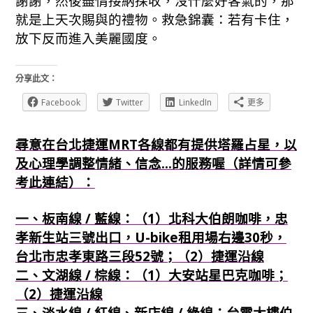
謝謝，然後盡情接納採收，沒什麼好客氣的，那
就是上天次賜與的禮物。救急錦囊：若有卡住，
放下反而進入美麗國度。
分享此文：
Facebook
Twitter
LinkedIn
更多
尋意在台北捷運MRT各線都有提供塔羅占星，以
及心理學調整情緒、信念...的服務喔（詳情可參
考此連結）：
一、板南線 / 藍線：（1）北科大伯朗咖啡，忠
孝新生站三號出口，U-bike租用場右邊30秒，
台北市忠孝東路三段52號；（2）捷運沿線
二、文湖線 / 棕線：（1）大安站星巴克咖啡；
（2）捷運沿線
三、淡水線 / 紅線、新店線 / 綠線：台電大樓伯