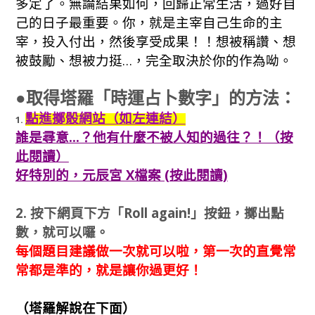
多定了。無論結果如何，回歸正常生活，過好自
己的日子最重要。你，就是主宰自己生命的主
宰，投入付出，然後享受成果！！想被稱讚、想
被鼓勵、想被力挺…，完全取決於你的作為呦。
●取得塔羅「時運占卜數字」的方法：
點進擲骰網站（如左連結）
1.
誰是尋意…？他有什麼不被人知的過往？！（按
此閱讀）
好特別的，元辰宮 X檔案 (按此閱讀)
2. 按下網頁下方
「Roll again!」
按鈕，擲出點
數，就可以囉。
每個題目建議做一次就可以啦，第一次的直覺常
常都是準的，就是讓你過更好！
（塔羅解說在下面）