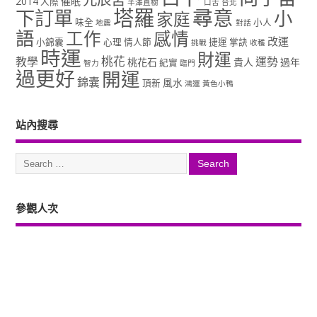
2014
催眠
人際
半澤直樹
口舌
台北
塔羅
尋意
下訂單
小
家庭
味全
小人
地震
對話
語
工作
感情
改運
小錦囊
心理
情人節
捷運
掌訣
挑戰
收穫
時運
財運
桃花
教學
運勢
桃花石
貴人
過年
紀實
智力
臨門
過更好
開運
錦囊
風水
頂新
鴻運
黃色小鴨
站內搜尋
參觀人次
Copyright ©2026. 塔羅占卜、風水、元辰宮、占星、前世...尋意老師「讓你
過更好」