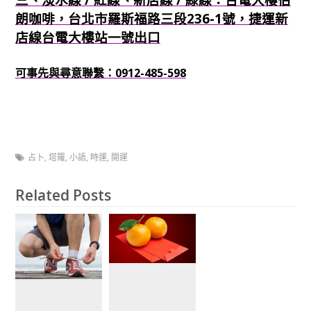
朗咖啡，台北市羅斯福路三段236-1號，捷運新
店線台電大樓站一號出口
可事先與尋意聯繫：0912-485-598
占卜
,
塔羅
,
小語
,
時運
,
開運
Related Posts