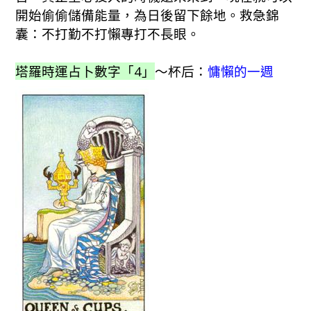
開始偷偷儲備能量，為日後留下餘地。救急錦
囊：不打勤不打懶專打不長眼。
塔羅時運占卜數字「4」
～杯后：
慵懶的一週