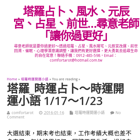
塔羅占卜、風水、元辰
宮、占星、前世…尋意老師
「讓你過更好」
尋意老師就是要你過更好～透過塔羅、占星、風水陽宅、元辰宮改運、前世
回溯、催眠、心理學潛意識調整，讓我們有更好選擇，更大勇氣去追尋生命
的自在寫意！聯絡手機：0912-485-598，Email：
comfortarot@hotmail.com.tw
Home
»
塔羅時運開運小語
» You are reading »
塔羅_時運占卜～時運開
運小語 1/17～1/23
comfortarot
2016-01-16
塔羅時運開運小語
No
Comment
大選結束，期末考也結束，工作考績大概也差不