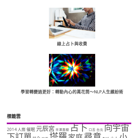
線上占卜與收費
學習轉變過更好：轉動內心的萬花筒～NLP人生繽紛術
標籤雲
占卜
向宇宙
元辰宮
2014
催眠
人際
半澤直樹
口舌
台北
塔羅
尋意
下訂單
小
家庭