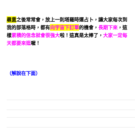
尋意
之後常常會，放上一則塔羅時運占卜，讓大家每次到
我的部落格時，都有
向宇宙下訂單
的機會，
長期下來
，這
樣
累積的信念就會很強大
啦！這真是太棒了，
大家一定每
天都要來逛
喔！
（解說在下面）