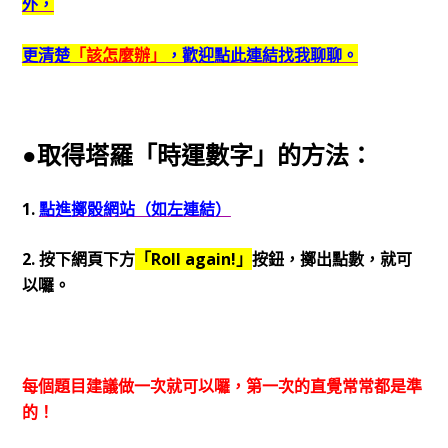
外，
更清楚
「該怎麼辦」
，歡迎點此連結找我聊聊。
●取得塔羅「時運數字」的方法：
1.
點進擲骰網站（如左連結）
2. 按下網頁下方
「Roll again!」
按鈕，擲出點數，就可
以囉。
每個題目建議做一次就可以囉，第一次的直覺常常都是準
的！