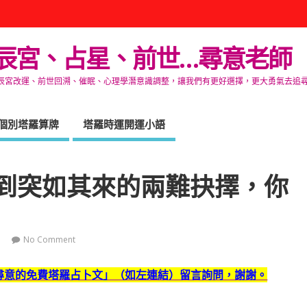
辰宮、占星、前世…尋意老師
改運、前世回溯、催眠、心理學潛意識調整，讓我們有更好選擇，更大勇氣去追尋生命的自在
個別塔羅算牌
塔羅時運開運小語
遇到突如其來的兩難抉擇，你
No Comment
尋意的免費塔羅占卜文」（如左連結）留言詢問，謝謝。