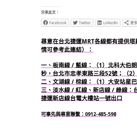
分享此文：
Facebook
Twitter
LinkedIn
更
尋意在台北捷運MRT各線都有提供塔
情可參考此連結）：
一、板南線 / 藍線：（1）北科大伯朗
秒，台北市忠孝東路三段52號；（2
二、文湖線 / 棕線：（1）大安站星
三、淡水線 / 紅線、新店線 / 綠線
捷運新店線台電大樓站一號出口
可事先與尋意聯繫：0912-485-598