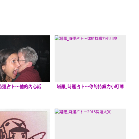
時運占卜～他的內心話
塔羅_時運占卜～你的持續力小叮嚀