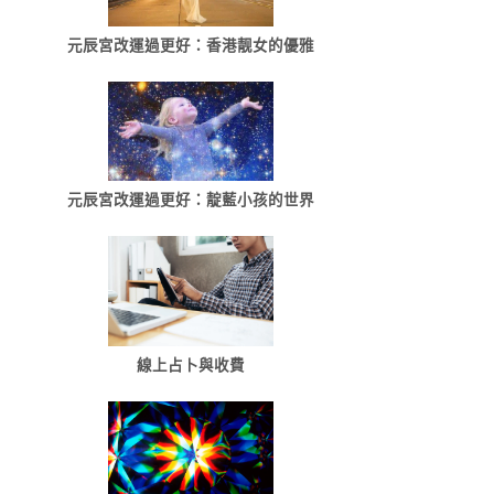
元辰宮改運過更好：香港靓女的優雅
元辰宮改運過更好：靛藍小孩的世界
線上占卜與收費