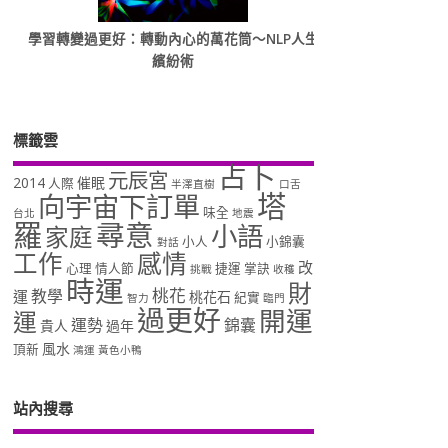
學習轉變過更好：轉動內心的萬花筒～NLP人生
繽紛術
標籤雲
占卜
元辰宮
2014
催眠
人際
半澤直樹
口舌
塔
向宇宙下訂單
味全
台北
地震
羅
尋意
小語
家庭
小人
小錦囊
對話
工作
感情
改
心理
情人節
捷運
掌訣
挑戰
收穫
時運
財
桃花
教學
運
桃花石
紀實
智力
臨門
過更好
開運
運
運勢
錦囊
貴人
過年
風水
頂新
鴻運
黃色小鴨
站內搜尋