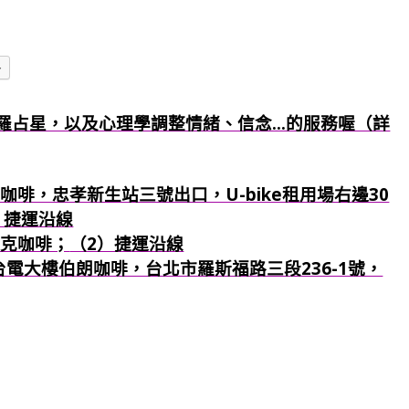
多
羅占星，以及心理學調整情緒、信念...的服務喔（詳
咖啡，忠孝新生站三號出口，U-bike租用場右邊30
）捷運沿線
巴克咖啡；
（2）捷運沿線
：台電大樓伯朗咖啡，台北市羅斯福路三段236-1號，