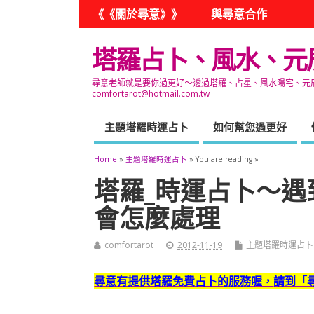
《《關於尋意》》
與尋意合作
塔羅占卜、風水、元
尋意老師就是要你過更好～透過塔羅、占星、風水陽宅、元辰宮
comfortarot@hotmail.com.tw
主題塔羅時運占卜
如何幫您過更好
Home
»
主題塔羅時運占卜
» You are reading »
塔羅_時運占卜～
會怎麼處理
comfortarot
2012-11-19
主題塔羅時運占卜
尋意有提供塔羅免費占卜的服務喔，
請到「