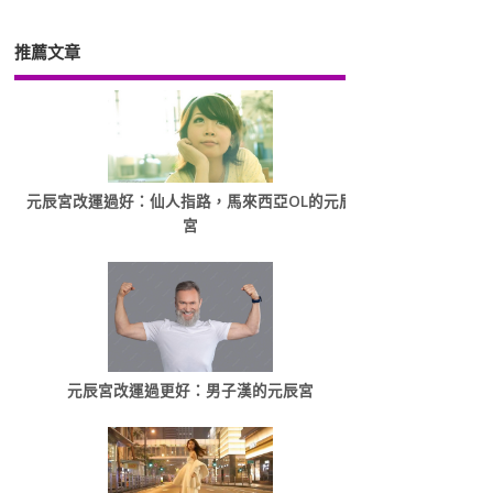
推薦文章
元辰宮改運過好：仙人指路，馬來西亞OL的元辰
宮
元辰宮改運過更好：男子漢的元辰宮