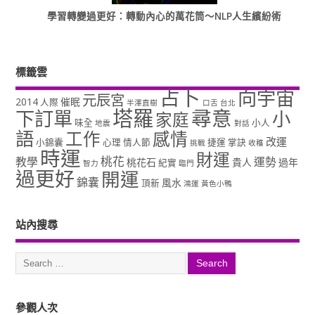
學習轉變過更好：轉動內心的萬花筒～NLP人生繽紛術
標籤雲
占卜
向宇宙
元辰宮
2014
催眠
人際
半澤直樹
口舌
台北
塔羅
尋意
下訂單
小
家庭
味全
小人
地震
對話
語
工作
感情
改運
小錦囊
心理
情人節
捷運
掌訣
挑戰
收穫
時運
財運
桃花
教學
運勢
桃花石
貴人
過年
紀實
智力
臨門
過更好
開運
錦囊
風水
頂新
鴻運
黃色小鴨
站內搜尋
參觀人次