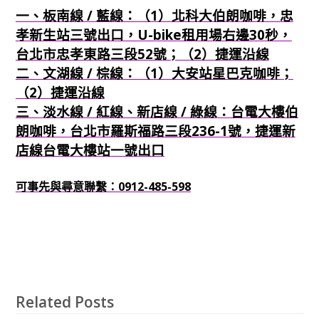
一、板南線 / 藍線：（1）北科大伯朗咖啡，忠
孝新生站三號出口，U-bike租用場右邊30秒，
台北市忠孝東路三段52號；（2）捷運沿線
二、文湖線 / 棕線：（1）大安站星巴克咖啡；
（2）捷運沿線
三、淡水線 / 紅線、新店線 / 綠線：台電大樓伯
朗咖啡，台北市羅斯福路三段236-1號，捷運新
店線台電大樓站一號出口
可事先與尋意聯繫：0912-485-598
Related Posts