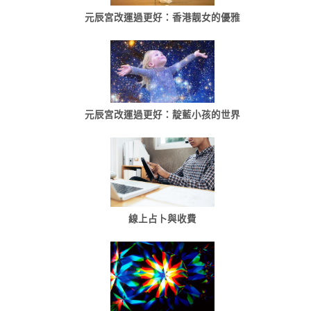
元辰宮改運過更好：香港靓女的優雅
元辰宮改運過更好：靛藍小孩的世界
線上占卜與收費