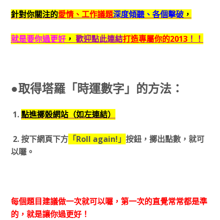
針對你關注的
愛情、工作議題
深度傾聽、各個擊破
，
就是要你過更好
，
歡迎點此連結
打造專屬你的2013
！！
●取得塔羅「時運數字」的方法：
1.
點進擲骰網站（如左連結）
2. 按下網頁下方
「Roll again!」
按鈕，擲出點數，就可
以囉。
每個題目建議做一次就可以囉，第一次的直覺常常都是準
的，就是讓你過更好！