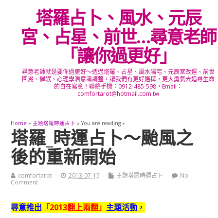
塔羅占卜、風水、元辰
宮、占星、前世…尋意老師
「讓你過更好」
尋意老師就是要你過更好～透過塔羅、占星、風水陽宅、元辰宮改運、前世
回溯、催眠、心理學潛意識調整，讓我們有更好選擇，更大勇氣去追尋生命
的自在寫意！聯絡手機：0912-485-598，Email：
comfortarot@hotmail.com.tw
Home
»
主題塔羅時運占卜
» You are reading »
塔羅_時運占卜～颱風之
後的重新開始
comfortarot
2013-07-15
主題塔羅時運占卜
No
Comment
尋意推出
「2013翻上兩翻」
主題活動，