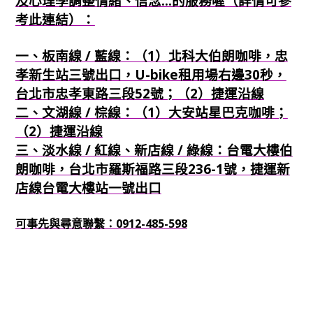
及心理學調整情緒、信念...的服務喔（詳情可參
考此連結）：
一、板南線 / 藍線：（1）北科大伯朗咖啡，忠
孝新生站三號出口，U-bike租用場右邊30秒，
台北市忠孝東路三段52號；（2）捷運沿線
二、文湖線 / 棕線：（1）大安站星巴克咖啡；
（2）捷運沿線
三、淡水線 / 紅線、新店線 / 綠線：台電大樓伯
朗咖啡，台北市羅斯福路三段236-1號，捷運新
店線台電大樓站一號出口
可事先與尋意聯繫：0912-485-598