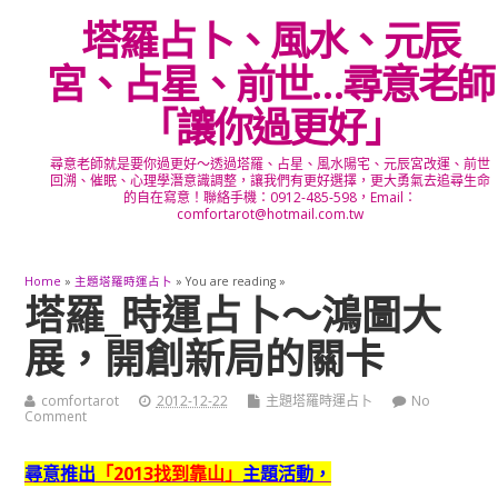
塔羅占卜、風水、元辰
宮、占星、前世…尋意老師
「讓你過更好」
尋意老師就是要你過更好～透過塔羅、占星、風水陽宅、元辰宮改運、前世
回溯、催眠、心理學潛意識調整，讓我們有更好選擇，更大勇氣去追尋生命
的自在寫意！聯絡手機：0912-485-598，Email：
comfortarot@hotmail.com.tw
Home
»
主題塔羅時運占卜
» You are reading »
塔羅_時運占卜～鴻圖大
展，開創新局的關卡
comfortarot
2012-12-22
主題塔羅時運占卜
No
Comment
尋意推出
「2013找到靠山」
主題活動，