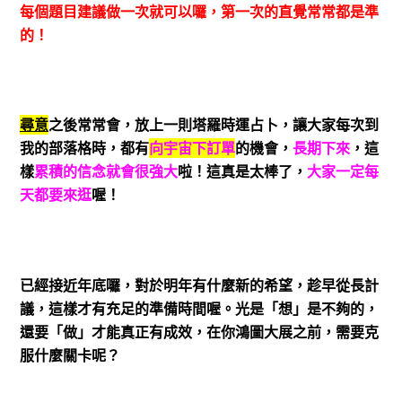
每個題目建議做一次就可以囉，第一次的直覺常常都是準
的！
尋意
之後常常會，放上一則塔羅時運占卜，讓大家每次到
我的部落格時，都有
向宇宙下訂單
的機會，
長期下來
，這
樣
累積的信念就會很強大
啦！這真是太棒了，
大家一定每
天都要來逛
喔！
已經接近年底囉，對於明年有什麼新的希望，趁早從長計
議，這樣才有充足的準備時間喔。光是「想」是不夠的，
還要「做」才能真正有成效，在你鴻圖大展之前，需要克
服什麼關卡呢？