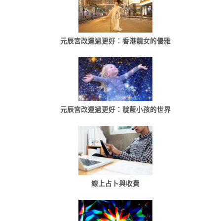
元辰宮改運過更好：香港靓女的優雅
元辰宮改運過更好：靛藍小孩的世界
線上占卜與收費