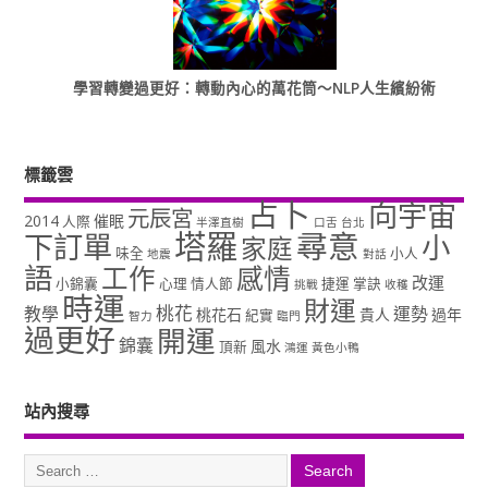
學習轉變過更好：轉動內心的萬花筒～NLP人生繽紛術
標籤雲
占卜
向宇宙
元辰宮
2014
催眠
人際
半澤直樹
口舌
台北
塔羅
尋意
下訂單
小
家庭
味全
小人
地震
對話
語
工作
感情
改運
小錦囊
心理
情人節
捷運
掌訣
挑戰
收穫
時運
財運
桃花
教學
運勢
桃花石
貴人
過年
紀實
智力
臨門
過更好
開運
錦囊
風水
頂新
鴻運
黃色小鴨
站內搜尋