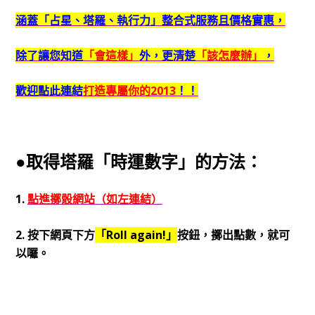
涵蓋「占星、塔羅、執行力」整合式服務且價格實惠，
除了讓您知道
「會這樣」
外，更清楚
「該怎麼辦」
，
歡迎點此連結
打造專屬你的2013
！！
●取得塔羅「時運數字」的方法：
1.
點進擲骰網站（如左連結）
2. 按下網頁下方
「Roll again!」
按鈕，擲出點數，就可
以囉。