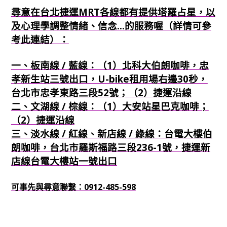
尋意在台北捷運MRT各線都有提供塔羅占星，以
及心理學調整情緒、信念...的服務喔（詳情可參
考此連結）：
一、板南線 / 藍線：（1）北科大伯朗咖啡，忠
孝新生站三號出口，U-bike租用場右邊30秒，
台北市忠孝東路三段52號；（2）捷運沿線
二、文湖線 / 棕線：（1）大安站星巴克咖啡；
（2）捷運沿線
三、淡水線 / 紅線、新店線 / 綠線：台電大樓伯
朗咖啡，台北市羅斯福路三段236-1號，捷運新
店線台電大樓站一號出口
可事先與尋意聯繫：0912-485-598