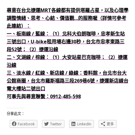
尋意在台北捷運MRT各線都有提供塔羅占星，以及心理學
調整情緒、思考、心結、價值觀…的服務喔（詳情可參考
此連結）：
一、板南線 / 藍線：（1）北科大伯朗咖啡，忠孝新生站
三號出口，U-bike租用場右邊30秒，台北市忠孝東路三
段52號；（2）捷運沿線
二、文湖線 / 棕線：（1）大安站星巴克咖啡；
（2）捷運
沿線
三、淡水線 / 紅線、新店線 / 綠線：香料館，台北市台大
公館商圈，台北市羅斯福路三段269巷6號，捷運新店線台
電大樓站二號出口
可事先與尋意聯繫：0912-485-598
分享此文：
Facebook
Twitter
LinkedIn
更多