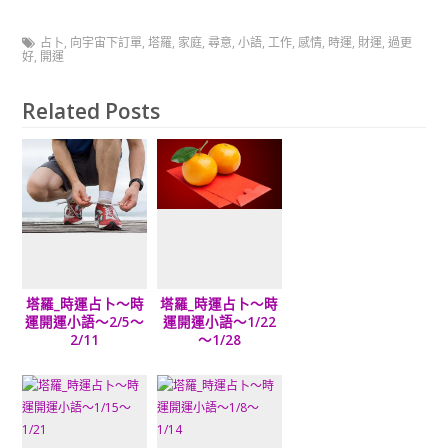
占卜
,
向宇宙下訂單
,
塔羅
,
家庭
,
尋意
,
小語
,
工作
,
感情
,
時運
,
財運
,
過更
好
,
開運
Related Posts
塔羅_時運占卜～時
塔羅_時運占卜～時
運開運小語～2/5～
運開運小語～1/22
2/11
～1/28