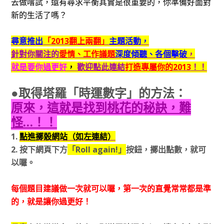
去做嚐試，還有尋求平衡其實是很重要的，你準備好面對
新的生活了嗎？
尋意推出
「2013翻上兩翻」
主題活動，
針對你關注的
愛情、工作議題
深度傾聽、各個擊破
，
就是要你過更好
，
歡迎點此連結
打造專屬你的2013
！！
●取得塔羅「時運數字」的方法：
原來，這就是找到桃花的秘訣，難
怪…！！
1.
點進擲骰網站（如左連結）
2. 按下網頁下方
「Roll again!」
按鈕，擲出點數，就可
以囉。
每個題目建議做一次就可以囉，第一次的直覺常常都是準
的，就是讓你過更好！