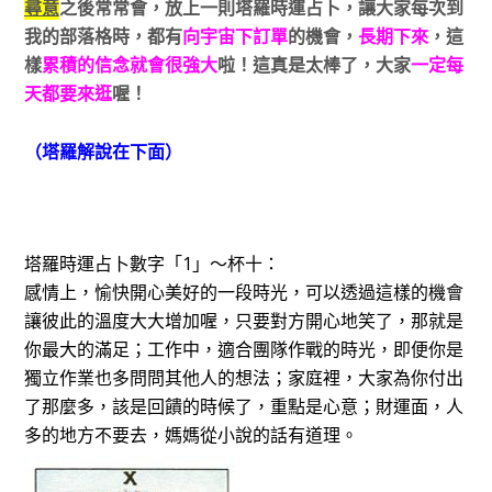
尋意
之後常常會，放上一則塔羅時運占卜，讓大家每次到
我的部落格時，都有
向宇宙下訂單
的機會，
長期下來
，這
樣
累積的信念就會很強大
啦！這真是太棒了，
大家
一定每
天都要來逛
喔！
（塔羅解說在下面）
塔羅時運占卜數字「1」～杯十：
感情上，愉快開心美好的一段時光，可以透過這樣的機會
讓彼此的溫度大大增加喔，只要對方開心地笑了，那就是
你最大的滿足；工作中，適合團隊作戰的時光，即便你是
獨立作業也多問問其他人的想法；家庭裡，大家為你付出
了那麼多，該是回饋的時候了，重點是心意；財運面，人
多的地方不要去，媽媽從小說的話有道理。