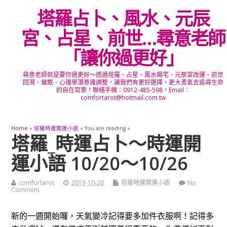
塔羅占卜、風水、元辰
宮、占星、前世…尋意老師
「讓你過更好」
尋意老師就是要你過更好～透過塔羅、占星、風水陽宅、元辰宮改運、前世
回溯、催眠、心理學潛意識調整，讓我們有更好選擇，更大勇氣去追尋生命
的自在寫意！聯絡手機：0912-485-598，Email：
comfortarot@hotmail.com.tw
Home
»
塔羅時運開運小語
» You are reading »
塔羅_時運占卜～時運開
運小語 10/20～10/26
comfortarot
2013-10-20
塔羅時運開運小語
No
Comment
新的一週開始囉，天氣變冷記得要多加件衣服啊！記得多