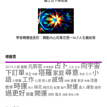
線上占卜與收費
學習轉變過更好：轉動內心的萬花筒～NLP人生繽紛術
標籤雲
占卜
向宇宙
元辰宮
2014
催眠
人際
半澤直樹
口舌
台北
塔羅
尋意
下訂單
小
家庭
味全
小人
地震
對話
語
工作
感情
改運
小錦囊
心理
情人節
捷運
掌訣
挑戰
收穫
時運
財運
桃花
教學
運勢
桃花石
貴人
過年
紀實
智力
臨門
過更好
開運
錦囊
風水
頂新
鴻運
黃色小鴨