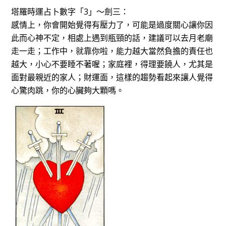
塔羅時運占卜數字「3」～劍三：
感情上，你會開始覺得有壓力了，可能是過度關心讓你因
此而心神不定，相處上遇到瓶頸的話，建議可以去月老廟
走一走；工作中，就靠你啦，能力越大當然負擔的責任也
越大，小心不要睡不著喔；家庭裡，得理要饒人，尤其是
面對最親近的家人；財運面，這樣的趨勢看起來讓人覺得
心驚肉跳，你的心臟夠大顆嗎。