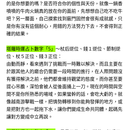
的是你想要的嗎？是否符合你的個性與天份，就像一鍋香
噴噴的牛肉火鍋真的放在你的面前，先想想自己吃不吃牛
吧？另一層面，自己摸索找到竅門固然會很有成就感，只
是你有沒有這個耐心，用錯的方法努力下去，不會得到正
確的結果。
塔羅時運占卜數字「5」
～杖后逆位、錢１逆位、節制逆
位、杖５正位、錢３正位：
由動而靜，看來遇到了挑戰而一時難以解決，而且主要在
於跟其他人的磨合仍需要一段時間的進行，在人際問題沒
有獲得解決之前，他們都會維持觀望的態度，而你甚至要
提心吊膽，深怕會被人從後面捅上一刀。現在的時間與空
間不是你所熟悉的場域，如果蠻幹的話，會吃大虧的。就
像越南游擊戰一樣，把情勢轉移到你能夠發揮的地方，或
是把對方也一起拖下水，讓你們變成生命共同體，起碼先
讓對方變成中立再說。