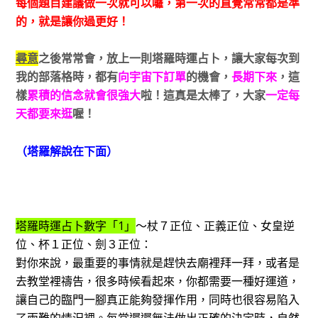
每個題目建議做一次就可以囉，第一次的直覺常常都是準
的，就是讓你過更好！
尋意
之後常常會，放上一則塔羅時運占卜，讓大家每次到
我的部落格時，都有
向宇宙下訂單
的機會，
長期下來
，這
樣
累積的信念就會很強大
啦！這真是太棒了，
大家
一定每
天都要來逛
喔！
（塔羅解說在下面）
塔羅時運占卜數字「1」
～杖７正位、正義正位、女皇逆
位、杯１正位、劍３正位：
對你來說，最重要的事情就是趕快去廟裡拜一拜，或者是
去教堂裡禱告，很多時候看起來，你都需要一種好運道，
讓自己的臨門一腳真正能夠發揮作用，同時也很容易陷入
了兩難的情況裡。每當遲遲無法做出正確的決定時，自然