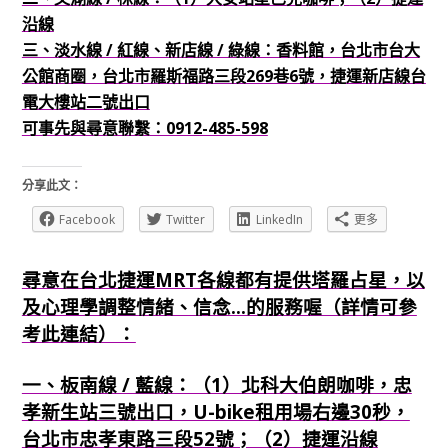
沿線
三、淡水線 / 紅線、新店線 / 綠線：香料館，台北市台大
公館商圈，台北市羅斯福路三段269巷6號，捷運新店線台
電大樓站二號出口
可事先與尋意聯繫：0912-485-598
分享此文：
Facebook
Twitter
LinkedIn
更多
尋意在台北捷運MRT各線都有提供塔羅占星，以
及心理學調整情緒、信念...的服務喔（詳情可參
考此連結）：
一、板南線 / 藍線：（1）北科大伯朗咖啡，忠
孝新生站三號出口，U-bike租用場右邊30秒，
台北市忠孝東路三段52號；（2）捷運沿線