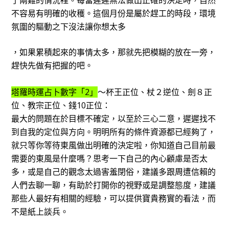
不容易有明確的收穫。這個月份是屬於趕工的時段，環境
氛圍的驅動之下沒法讓你想太多
，如果累積起來的事情太多，那就先把模糊的放在一旁，
趕快先做有把握的吧。
塔羅時運占卜數字「2」
～杯王正位、杖２逆位、劍８正
位、教宗正位、錢10正位：
最大的問題在於目標不確定，以至於三心二意，遲遲找不
到自我的定位與方向。明明所有的條件資源都已經夠了，
就只等你等待東風做出明確的決定啦，你知道自己目前最
需要的東風是什麼嗎？思考一下自己的內心顧慮是否太
多，或是自己的觀念太過害羞閉俗，建議多跟周遭信賴的
人們去聊一聊，有助於打開你的視野或是調整態度，建議
那些人最好有相關的經驗，可以提供寶貴務實的看法，而
不是紙上談兵。