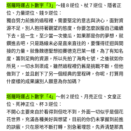
塔羅時運占卜數字「3」
～錢８逆位、杖７逆位、隱者正
位、力量逆位、錢９逆位：
獨自努力前進的過程裡，需要堅定的意志與決心，面對資
源不足，別人抱持著觀望的態度，你要怎麼說服自己繼續
下去。這一生，至少當一次傻瓜，如果那是你的夢想，就
鑽進去吧，只是路線未必是直來直往的，要懂得迂迴與間
接的力量。就像魏德聖想拍賽德克巴萊一樣，為了有知名
度，籌到足夠的資源，所以先拍了海角七號，之後就如你
所見，一切水到渠成，雖然過程裡仍舊是挑戰不斷，但他
做到了，並且創下了另一個經典的里程碑，你呢，打算用
什麼樣的成果讓別人願意為你加碼？
塔羅時運占卜數字「4」
～劍２逆位、月亮正位、女皇正
位、死神正位、杯３逆位：
不開心主要來自於看得到但吃不到，外面一切似乎是個花
花世界，充滿各種美好與想望，目前的你仍未掌握到前進
的訣竅，只在原地不斷打轉，別急著埋怨，先弄清楚那真