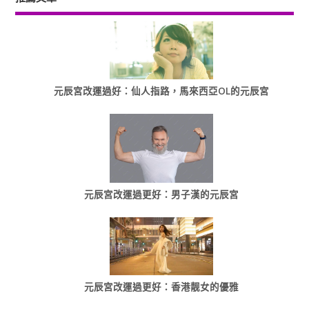
元辰宮改運過好：仙人指路，馬來西亞OL的元辰宮
元辰宮改運過更好：男子漢的元辰宮
元辰宮改運過更好：香港靓女的優雅