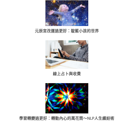
元辰宮改運過更好：靛藍小孩的世界
線上占卜與收費
學習轉變過更好：轉動內心的萬花筒～NLP人生繽紛術