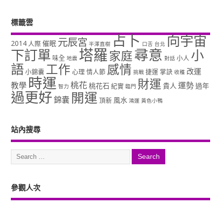
標籤雲
占卜
向宇宙
元辰宮
2014
催眠
人際
半澤直樹
口舌
台北
塔羅
尋意
下訂單
小
家庭
味全
小人
地震
對話
語
工作
感情
改運
小錦囊
心理
情人節
捷運
掌訣
挑戰
收穫
時運
財運
桃花
教學
運勢
桃花石
貴人
過年
紀實
智力
臨門
過更好
開運
錦囊
風水
頂新
鴻運
黃色小鴨
站內搜尋
參觀人次