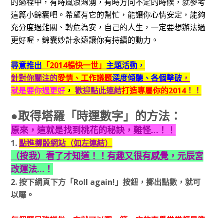
的過程中，有時風浪洶湧，有時方向不定的時候，就參考
這篇小錦囊吧。希望有它的幫忙，能讓你心情安定，能夠
充分度過難關、轉危為安，自己的人生，一定要想辦法過
更好喔，錦囊妙計永遠讓你有持續的動力。
尋意推出
「2014暢快一世」
主題活動，
針對你關注的
愛情、工作議題
深度傾聽、各個擊破
，
就是要你過更好
，
歡迎點此連結
打造專屬你的2014
！！
●取得塔羅「時運數字」的方法：
原來，這就是找到桃花的秘訣，難怪…！！
1.
點進擲骰網站（如左連結）
（按我）看了才知道！！有趣又很有感覺，元辰宮
改運法…！
2. 按下網頁下方
「Roll again!」
按鈕，擲出點數，就可
以囉。