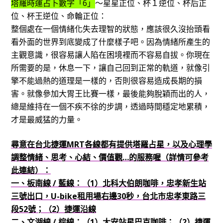
塔羅時運占卜數字「6」
～星星正位、杯１逆位、杯后正
位、杯王逆位、命輪正位：
整個處在一個情緒化失去理智的狀態，應該很久沒抬頭看
看外面的世界到底變成了什麼樣子吧。因為情緒所產生的
主觀意識，很容易讓人陷在困境裡而不容易自拔。你現在
所需要的是，休息一下，讓自己回到正常的軌道，就像引
擎不能過熱的道理是一樣的，否則很容易造成長期的損
害。就像參加大胃王比賽一樣，最後能夠脫穎而出的人，
總是維持在一個不疾不徐的步調，透過時間穩定地累積，
才是最威猛的力量。
尋意在台北捷運MRT各線都有提供塔羅占星，以及心理學
調整情緒、思考、心結、價值觀…的服務喔（詳情可參考
此連結）：
一、板南線 / 藍線：（1）北科大伯朗咖啡，忠孝新生站
三號出口，U-bike租用場右邊30秒，台北市忠孝東路三
段52號；（2）捷運沿線
二、文湖線 / 棕線：（1）大安站星巴克咖啡；
（2）捷運