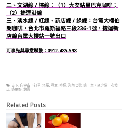
二、文湖線 / 棕線：（1）大安站星巴克咖啡；
（2）捷運沿線
三、淡水線 / 紅線、新店線 / 綠線：台電大樓伯
朗咖啡，台北市羅斯福路三段236-1號，捷運新
店線台電大樓站一號出口
可事先與尋意聯繫：0912-485-598
占卜
,
向宇宙下訂單
,
塔羅
,
尋意
,
時運
,
海角七號
,
這一生，至少當一次傻
瓜
,
過更好
,
錦囊
Related Posts